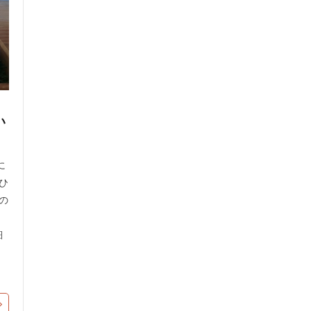
い
に
ひ
の
細