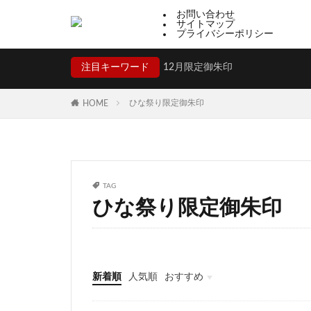
お問い合わせ
サイトマップ
プライバシーポリシー
注目キーワード
12月限定御朱印
ひな祭り限定御朱印
HOME
TAG
ひな祭り限定御朱印
新着順
人気順
おすすめ
福井
山梨
静岡
京都
大阪
兵庫
奈良
和歌山
香川
高知
福岡
佐賀