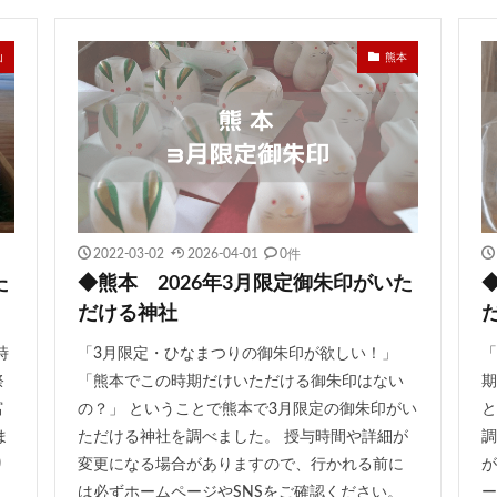
山
熊本
2022-03-02
2026-04-01
0件
た
◆熊本 2026年3月限定御朱印がいた
だける神社
時
「3月限定・ひなまつりの御朱印が欲しい！」
「
祭
「熊本でこの時期だけいただける御朱印はない
期
富
の？」 ということで熊本で3月限定の御朱印がい
と
ま
ただける神社を調べました。 授与時間や詳細が
調
り
変更になる場合がありますので、行かれる前に
が
は必ずホームページやSNSをご確認ください。
ー