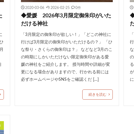
2020-03-06
2026-02-25
0件
た
◆愛媛 2026年3月限定御朱印がいた
だける神社
に
「3月限定の御朱印が欲しい！」「どこの神社に
「
ひ
行けば3月限定の御朱印がいただけるの？」 「ひ
行
月
な祭り・さくらの御朱印は？」 などなど3月のこ
な
の時期にしかいただけない限定御朱印がある愛
の
細
媛の神社をご紹介します。 授与時間や詳細が変
る
更になる場合がありますので、行かれる前には
が
必ずホームページやSNSをご確認くだ […]
に
続きを読む
山