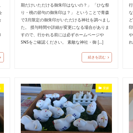
こ
期だけいただける御朱印はないの？」 「ひな祭
行
を
り・桃の節句の御朱印は？」 ということで青森
な
合
で3月限定の御朱印がいただける神社を調べまし
ど
た。 授与時間や詳細が変更になる場合がありま
印
御
すので、行かれる前には必ずホームページや
や
SNSをご確認ください。 素敵な神社・御 […]
れ
続きを読む
島
愛媛