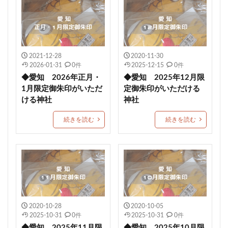
由緒
藤田神社
田村神社
太上神社
良縁の鈴
黒龍
五方山 熊野神社
芦屋神社
こいのぼり御朱印
橿原神宮
烏谷崎神社
恵運寺
上尾御嶽神社
角館總鎭守 神明社
2021-12-28
2020-11-30
2026-01-31
0件
2025-12-15
0件
恩智神社
多太神社
由良湊神社
◆愛知 2026年正月・
◆愛知 2025年12月限
期間限定御朱印
大阪市
ねこ
栃木
1月限定御朱印がいただ
定御朱印がいただける
ける神社
神社
健康成就
神社
海津天神社
熊本
照國神社
尾長天満宮
荘内神社
菅原神社
続きを読む
続きを読む
千勝神社
本居宣長
菊名神社
唐人石
かつおのたたき丼
商売繁盛
九重神社
kichijitsu
季節限定御朱印
小野照崎神社
速秋津比売神のイラストが描かれた御朱印帳
間々田八幡宮
阿智神社
かわいい御朱印
2020-10-28
2020-10-05
艮神社
押し花
戸越八幡神社
ペット可
2025-10-31
0件
2025-10-31
0件
建勲神社
大将軍神社
下野星宮神社
◆愛知 2025年11月限
◆愛知 2025年10月限