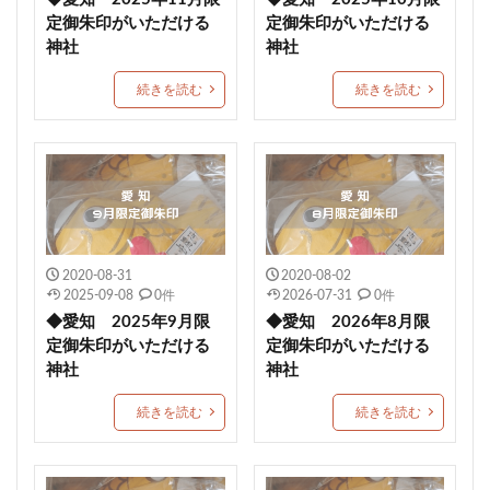
定御朱印がいただける
定御朱印がいただける
駐車場情報
毛谷黒龍神社
網戸神社
神社
神社
石清尾八幡宮
師走限定御朱印
如月限定御朱印
神馬
七所神社
城山八幡宮
伏木香取神社
続きを読む
続きを読む
蛇窪神社(天祖神社)
重蔵神社
伊太祁曽神社
小御門神社
成田豊住熊野神社
白鷺神社
日出若宮八幡宮
年越限定御朱印
艫神社
猫の日限定御朱印
子授
玉作湯神社
茨城縣護国神社
別所琴平神社
美幌神社
伊豆
2020-08-31
2020-08-02
厚真神社
穂高神社
神炊館神社
スイーツ
2025-09-08
0件
2026-07-31
0件
一山神社
小坂熊野神社
都波岐奈加等神社
◆愛知 2025年9月限
◆愛知 2026年8月限
定御朱印がいただける
定御朱印がいただける
こどもの日御朱印
住吉 生根神社
館腰神社
神社
神社
了法寺
杭瀬熊野神社
吾平津神社
朝峯神社
続きを読む
続きを読む
八乙女八幡神社
浄化
再起復活
土佐神社
観音寺市
埼玉
ペット祈願
資格合格
豊満神社
大分
普天満宮
廿日市天満宮