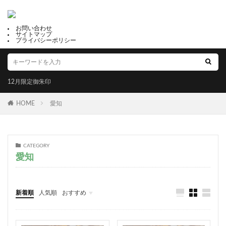
太平山三吉神社総本宮
真田神社
関東
荏柄天神社
子安神社
唐人石巨石群
お問い合わせ
サイトマップ
足摺黒潮市場
種銭
七社神社
千糸繍院
プライバシーポリシー
御利益
福母八幡宮
だんじりの御朱印帳
鶴峯八幡宮
鎮西大社 諏訪神社
出雲大社福井分院
12月限定御朱印
尾道市
天井画
水堂須佐男神社
縁起石
強運守護
検見川神社
眞中神社
四条
HOME
愛知
諏訪神社
三島神社
子宝恵方犬
12月限定御朱印
2月限定御朱印
冨士山下宮小室浅間神社
滋賀県護国神社
CATEGORY
愛知
岩津天満宮
三津嚴島神社
郵送可能
鹿角 八坂神社
星田妙見宮
温泉神社
千代ヶ岡八幡宮
十五夜
下野國 鷲宮神社
新着順
人気順
おすすめ
年越大祓御朱印
白髭神社
川津来宮神社
占い
福井
山梨
静岡
京都
大阪
兵庫
奈良
和歌山
香川
高知
福岡
佐賀
成功勝利
大鳥大社
大牟田神社
彦嶽宮