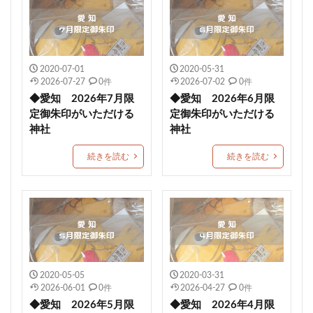
小平潟天満宮
武田神社
芳賀天満宮
日本三大天神
龍馬神社
ストーンサークル
淡嶋神社
厄除祈願
於菊稲荷神社
カラフル
2020-07-01
2020-05-31
1日枚数限定御朱印
浅草神社
素鵞神社
2026-07-27
0件
2026-07-02
0件
◆愛知 2026年7月限
◆愛知 2026年6月限
眞田神社
伊豫豆比古命神社
天之宮
二柱神社
定御朱印がいただける
定御朱印がいただける
賀茂別雷神社
岡田神社（岡田宮）
満願成就
神社
神社
沼津市
大野神社
朔日まいり
元祇園梛神社
続きを読む
続きを読む
龍の絵
川越八幡宮
青木天満宮
屋島神社
金峯神社
岐阜護国神社
多度大社
崇道天皇社
御嶽神社茅萱宮
5月限定御朱印
村屋坐弥冨都比売神社
小濱神社
麻賀多神社
重陽の節句御朱印
宇都宮二荒山神社
常陸第三宮吉田神社
多治速比売神社
2020-05-05
2020-03-31
2026-06-01
0件
2026-04-27
0件
富士山東口本宮 冨士浅間神社
紀元節限定御朱印
◆愛知 2026年5月限
◆愛知 2026年4月限
諸願成就
松江市
端午の節句限定御朱印