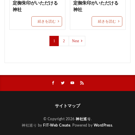
定御朱印がいただける
定御朱印がいただける
津軽赤倉山神社
子安稲荷神社
秈荷神社
神社
神社
丸子浅間神社
田間神社
梨木神社
元三島神社
続きを読む
続きを読む
隠津島神社
花巻神社
手稲神社
七夕の御朱印
西成 生根神社
群馬県護国神社
和歌山縣護國神社
1
2
Next
水無瀬神宮
速谷神社
茅の輪御朱印
戸澤神社
除災
心願成就
入蜻蛉形式
琴弾八幡宮
千葉
合格祈願
グッズ
北野天満宮
鹿児島
勝利の神様
防府天満宮
九州
武田信玄
蒲生神社
エジソン合格祈願絵馬
金神社
絶景
針供養
三輪神社
縣主神社
おしゃれ
宇治上神社
上野東照宮
サイトマップ
結和の御朱印帳
岡田宮
差出磯大嶽山神社
今宮戎神社
千光寺ロープウェイ
草加神社
© Copyright 2026
神社巡り
.
石都々古和気神社
下田市
丸子神社
小祝神社
神社巡り by
FIT-Web Create
. Powered by
WordPress
.
藤島神社
梛神社
ブレスレット