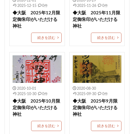
2020-12-01
2020-10-29
2025-12-15
0件
2025-11-26
0件
厚真神社
穂高神社
神炊館神社
スイーツ
◆大阪 2025年12月限
◆大阪 2025年11月限
一山神社
小坂熊野神社
都波岐奈加等神社
定御朱印がいただける
定御朱印がいただける
こどもの日御朱印
住吉 生根神社
館腰神社
神社
神社
了法寺
杭瀬熊野神社
吾平津神社
朝峯神社
続きを読む
続きを読む
八乙女八幡神社
由良湊神社
期間限定御朱印
大阪市
ねこ
栃木
健康成就
神社
海津天神社
熊本
照國神社
尾長天満宮
荘内神社
菅原神社
千勝神社
本居宣長
菊名神社
ストーンサークル
淡嶋神社
厄除祈願
於菊稲荷神社
カラフル
2020-10-01
2020-08-30
2025-10-30
0件
2025-09-30
0件
1日枚数限定御朱印
浅草神社
素鵞神社
◆大阪 2025年10月限
◆大阪 2025年9月限
眞田神社
伊豫豆比古命神社
天之宮
二柱神社
定御朱印がいただける
定御朱印がいただける
神社
神社
賀茂別雷神社
岡田神社（岡田宮）
満願成就
沼津市
大野神社
朔日まいり
元祇園梛神社
続きを読む
続きを読む
龍の絵
川越八幡宮
青木天満宮
屋島神社