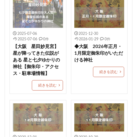
関東
荏柄天神社
子安神社
唐人石
かつおのたたき丼
商売繁盛
九重神社
kichijitsu
季節限定御朱印
小野照崎神社
2025-07-06
2021-12-30
速秋津比売神のイラストが描かれた御朱印帳
2025-07-06
0件
2026-01-29
0件
間々田八幡宮
阿智神社
かわいい御朱印
【大阪 星田妙見宮】
◆大阪 2026年正月・
艮神社
押し花
戸越八幡神社
ペット可
星が降ってきた伝説が
1月限定御朱印がいただ
ある 星と七夕ゆかりの
ける神社
建勲神社
大将軍神社
下野星宮神社
神社【御朱印・アクセ
駐車場情報
毛谷黒龍神社
網戸神社
続きを読む
ス・駐車場情報】
石清尾八幡宮
師走限定御朱印
如月限定御朱印
続きを読む
神馬
七所神社
城山八幡宮
伏木香取神社
蛇窪神社(天祖神社)
重蔵神社
伊太祁曽神社
小御門神社
成田豊住熊野神社
白鷺神社
日出若宮八幡宮
年越限定御朱印
艫神社
猫の日限定御朱印
子授
玉作湯神社
茨城縣護国神社
別所琴平神社
美幌神社
伊豆