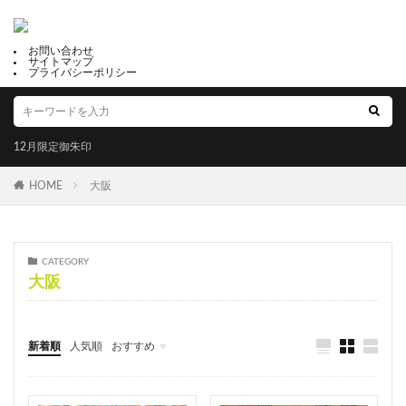
子宝恵方犬
12月限定御朱印
2月限定御朱印
冨士山下宮小室浅間神社
滋賀県護国神社
お問い合わせ
サイトマップ
岩津天満宮
三津嚴島神社
郵送可能
プライバシーポリシー
鹿角 八坂神社
星田妙見宮
温泉神社
千代ヶ岡八幡宮
十五夜
下野國 鷲宮神社
12月限定御朱印
年越大祓御朱印
白髭神社
川津来宮神社
占い
成功勝利
大鳥大社
大牟田神社
彦嶽宮
HOME
大阪
由緒
藤田神社
田村神社
太上神社
良縁の鈴
黒龍
五方山 熊野神社
芦屋神社
こいのぼり御朱印
橿原神宮
烏谷崎神社
CATEGORY
大阪
恵運寺
上尾御嶽神社
角館總鎭守 神明社
恩智神社
多太神社
南あわじ市
限定御朱印
パワースポット
うさぎ
茨城
少彦名神社
新着順
人気順
おすすめ
合格
近江神宮
佐賀
藤川天神
福井
山梨
静岡
京都
大阪
兵庫
奈良
和歌山
香川
高知
福岡
佐賀
厳島神社天神社
太平山三吉神社総本宮
真田神社