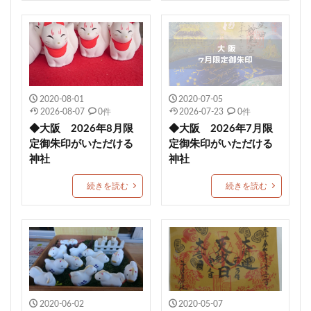
金峯神社
岐阜護国神社
多度大社
崇道天皇社
御嶽神社茅萱宮
5月限定御朱印
村屋坐弥冨都比売神社
小濱神社
麻賀多神社
重陽の節句御朱印
宇都宮二荒山神社
2020-08-01
2020-07-05
常陸第三宮吉田神社
多治速比売神社
2026-08-07
0件
2026-07-23
0件
富士山東口本宮 冨士浅間神社
紀元節限定御朱印
◆大阪 2026年8月限
◆大阪 2026年7月限
諸願成就
松江市
端午の節句限定御朱印
定御朱印がいただける
定御朱印がいただける
神社
神社
津軽赤倉山神社
子安稲荷神社
秈荷神社
丸子浅間神社
田間神社
梨木神社
元三島神社
続きを読む
続きを読む
隠津島神社
花巻神社
手稲神社
七夕の御朱印
西成 生根神社
群馬県護国神社
和歌山縣護國神社
水無瀬神宮
速谷神社
茅の輪御朱印
戸澤神社
浄化
再起復活
土佐神社
観音寺市
埼玉
ペット祈願
資格合格
豊満神社
大分
2020-06-02
2020-05-07
普天満宮
廿日市天満宮
小平潟天満宮