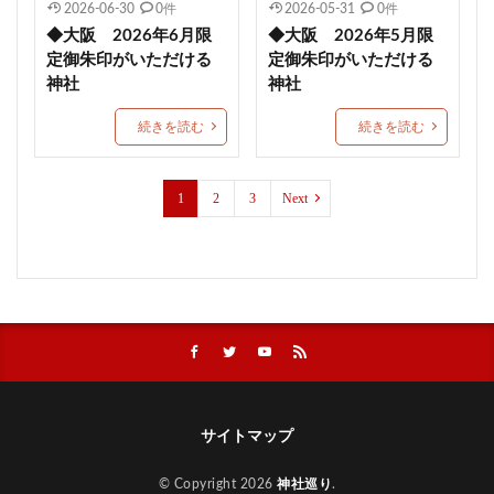
2026-06-30
0件
2026-05-31
0件
武田神社
芳賀天満宮
日本三大天神
龍馬神社
◆大阪 2026年6月限
◆大阪 2026年5月限
定御朱印がいただける
定御朱印がいただける
絶景
針供養
三輪神社
縣主神社
神社
神社
おしゃれ
宇治上神社
上野東照宮
続きを読む
続きを読む
結和の御朱印帳
岡田宮
差出磯大嶽山神社
今宮戎神社
千光寺ロープウェイ
草加神社
石都々古和気神社
下田市
丸子神社
小祝神社
1
2
3
Next
藤島神社
梛神社
ブレスレット
日光二荒山神社
11月限定御朱印
久山年神社
川越熊野神社
節分限定御朱印
紀元祭
相内神社
願望成就
皐月限定御朱印
横浜御嶽神社
橘神社
伊勢山皇大神宮
井伊谷宮
金蛇水神社
下神明天祖神社
青島神社
神峰神社
天皇誕生日限定御朱印
サイトマップ
奥の院
願い石
海南神社
市原稲荷神社
© Copyright 2026
神社巡り
.
伊達神社
津島神社
古町神明宮