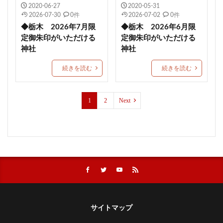
2020-06-27
2020-05-31
丸子浅間神社
田間神社
梨木神社
元三島神社
2026-07-30
0件
2026-07-02
0件
因幡の白兎
竹駒神社
彌彦神社
狩尾神社
◆栃木 2026年7月限
◆栃木 2026年6月限
晴明神社
阿邪訶根神社
十日恵比須神社
定御朱印がいただける
定御朱印がいただける
神社
神社
太郎坊宮
大覚寺
岩淵八雲神社
天照御祖神社
除災
心願成就
入蜻蛉形式
琴弾八幡宮
続きを読む
続きを読む
千葉
合格祈願
グッズ
北野天満宮
鹿児島
勝利の神様
防府天満宮
九州
1
2
Next
武田信玄
蒲生神社
エジソン合格祈願絵馬
金神社
絶景
針供養
三輪神社
縣主神社
おしゃれ
宇治上神社
上野東照宮
結和の御朱印帳
岡田宮
差出磯大嶽山神社
今宮戎神社
千光寺ロープウェイ
草加神社
石都々古和気神社
下田市
丸子神社
小祝神社
藤島神社
梛神社
ブレスレット
サイトマップ
日光二荒山神社
11月限定御朱印
久山年神社