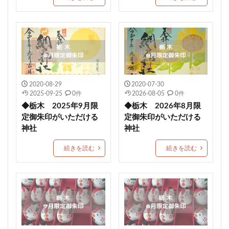
ストーンサークル
淡嶋神社
厄除祈願
於菊稲荷神社
カラフル
1日枚数限定御朱印
浅草神社
素鵞神社
眞田神社
伊豫豆比古命神社
天之宮
二柱神社
賀茂別雷神社
岡田神社（岡田宮）
満願成就
沼津市
大野神社
朔日まいり
元祇園梛神社
2020-08-29
2020-07-30
2025-09-25
0件
2026-08-05
0件
龍の絵
川越八幡宮
青木天満宮
屋島神社
◆栃木 2025年9月限
◆栃木 2026年8月限
金峯神社
岐阜護国神社
多度大社
崇道天皇社
定御朱印がいただける
定御朱印がいただける
神社
神社
御嶽神社茅萱宮
5月限定御朱印
村屋坐弥冨都比売神社
小濱神社
麻賀多神社
続きを読む
続きを読む
重陽の節句御朱印
宇都宮二荒山神社
常陸第三宮吉田神社
多治速比売神社
富士山東口本宮 冨士浅間神社
紀元節限定御朱印
諸願成就
松江市
端午の節句限定御朱印
津軽赤倉山神社
子安稲荷神社
秈荷神社