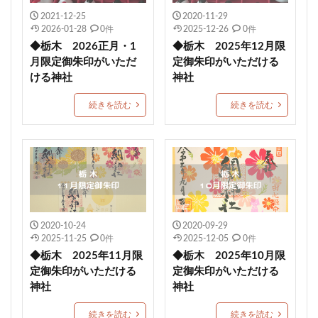
石清尾八幡宮
師走限定御朱印
如月限定御朱印
2021-12-25
2020-11-29
神馬
七所神社
城山八幡宮
伏木香取神社
2026-01-28
0件
2025-12-26
0件
◆栃木 2026正月・1
◆栃木 2025年12月限
蛇窪神社(天祖神社)
重蔵神社
伊太祁曽神社
月限定御朱印がいただ
定御朱印がいただける
小御門神社
成田豊住熊野神社
白鷺神社
ける神社
神社
日出若宮八幡宮
年越限定御朱印
艫神社
続きを読む
続きを読む
猫の日限定御朱印
子授
玉作湯神社
茨城縣護国神社
別所琴平神社
美幌神社
伊豆
厚真神社
穂高神社
神炊館神社
スイーツ
隠津島神社
花巻神社
手稲神社
七夕の御朱印
西成 生根神社
群馬県護国神社
和歌山縣護國神社
水無瀬神宮
速谷神社
茅の輪御朱印
戸澤神社
2020-10-24
2020-09-29
2025-11-25
0件
2025-12-05
0件
浄化
再起復活
土佐神社
観音寺市
埼玉
◆栃木 2025年11月限
◆栃木 2025年10月限
ペット祈願
資格合格
豊満神社
大分
定御朱印がいただける
定御朱印がいただける
普天満宮
廿日市天満宮
小平潟天満宮
神社
神社
武田神社
芳賀天満宮
日本三大天神
龍馬神社
続きを読む
続きを読む