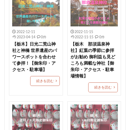
良縁の鈴
一山神社
小坂熊野神社
都波岐奈加等神社
こどもの日御朱印
住吉 生根神社
館腰神社
了法寺
杭瀬熊野神社
吾平津神社
朝峯神社
八乙女八幡神社
由良湊神社
2022-12-11
2022-11-15
期間限定御朱印
大阪市
ねこ
栃木
2023-04-14
0件
2022-11-15
0件
【栃木】日光二荒山神
【栃木 那須温泉神
健康成就
神社
海津天神社
熊本
社と神橋 世界遺産のパ
社】紅葉の季節に参拝
照國神社
尾長天満宮
荘内神社
菅原神社
ワースポットを合わせ
がお勧め 御利益も見ど
て参拝！【御朱印・ア
ころも満載な神社【御
千勝神社
本居宣長
菊名神社
唐人石
クセス・駐車場】
朱印・アクセス・駐車
かつおのたたき丼
商売繁盛
九重神社
場情報】
kichijitsu
季節限定御朱印
小野照崎神社
続きを読む
続きを読む
速秋津比売神のイラストが描かれた御朱印帳
間々田八幡宮
阿智神社
かわいい御朱印
艮神社
押し花
戸越八幡神社
ペット可
建勲神社
大将軍神社
下野星宮神社
駐車場情報
毛谷黒龍神社
網戸神社