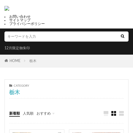
荏柄天神社
子安神社
唐人石巨石群
足摺黒潮市場
種銭
七社神社
千糸繍院
お問い合わせ
御利益
福母八幡宮
だんじりの御朱印帳
サイトマップ
プライバシーポリシー
鶴峯八幡宮
鎮西大社 諏訪神社
出雲大社福井分院
尾道市
天井画
水堂須佐男神社
縁起石
強運守護
検見川神社
眞中神社
四条
12月限定御朱印
諏訪神社
三島神社
子宝恵方犬
HOME
栃木
12月限定御朱印
2月限定御朱印
冨士山下宮小室浅間神社
滋賀県護国神社
岩津天満宮
三津嚴島神社
郵送可能
CATEGORY
鹿角 八坂神社
星田妙見宮
温泉神社
栃木
千代ヶ岡八幡宮
十五夜
下野國 鷲宮神社
年越大祓御朱印
白髭神社
川津来宮神社
占い
新着順
人気順
おすすめ
成功勝利
大鳥大社
大牟田神社
彦嶽宮
福井
山梨
静岡
京都
大阪
兵庫
奈良
和歌山
香川
高知
福岡
佐賀
由緒
藤田神社
田村神社
太上神社