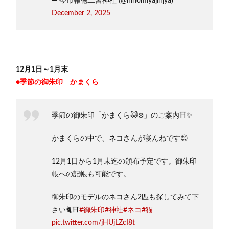
— 今市報徳二宮神社 (@ninomiyajinjya)
December 2, 2025
12月1日～1月末
●季節の御朱印 かまくら
季節の御朱印「かまくら🐱❄️」のご案内⛩️✨
かまくらの中で、ネコさんが寝んねです😊
12月1日から1月末迄の頒布予定です。御朱印
帳への記帳も可能です。
御朱印のモデルのネコさん2匹も探してみて下
さい🐈️⛩️
#御朱印
#神社
#ネコ
#猫
pic.twitter.com/jHUjLZcI8t