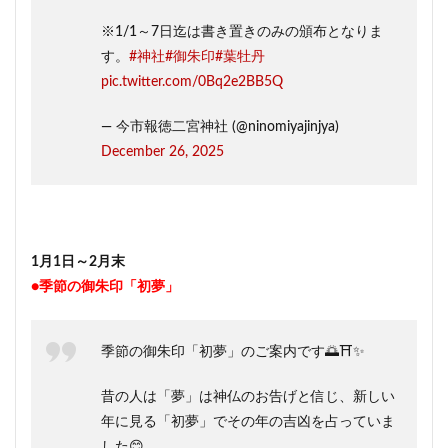
※1/1～7日迄は書き置きのみの頒布となりま
す。
#神社
#御朱印
#葉牡丹
pic.twitter.com/0Bq2e2BB5Q
— 今市報徳二宮神社 (@ninomiyajinjya)
December 26, 2025
1月1日～2月末
●季節の御朱印「初夢」
季節の御朱印「初夢」のご案内です🌅⛩️✨
昔の人は「夢」は神仏のお告げと信じ、新しい
年に見る「初夢」でその年の吉凶を占っていま
した😊