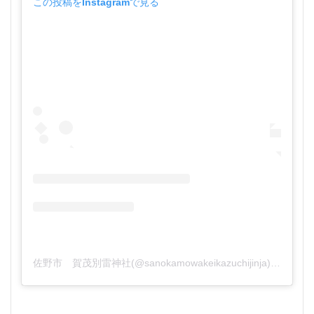
この投稿をInstagramで見る
佐野市 賀茂別雷神社(@sanokamowakeikazuchijinja)がシェアした投稿