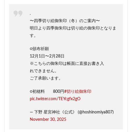
.
〜四季切り絵御朱印（冬）のご案内〜
明日より四季御朱印は切り絵の御朱印となりま
す。
○頒布祈願
12月1日〜2月28日
※こちらの御朱印は帳面に直接お書き入
れできません。
ご了承願います。
○初穂料 800円
#切り絵御朱印
pic.twitter.com/TEYcgfx2gO
— 下野 星宮神社《公式》 (@hoshinomiya807)
November 30, 2025