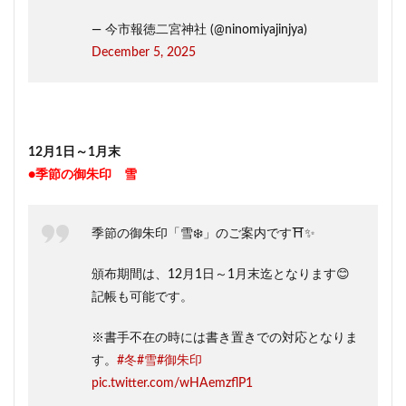
— 今市報徳二宮神社 (@ninomiyajinjya)
December 5, 2025
12月1日～1月末
●季節の御朱印 雪
季節の御朱印「雪❄️」のご案内です⛩️✨
頒布期間は、12月1日～1月末迄となります😊
記帳も可能です。
※書手不在の時には書き置きでの対応となりま
す。
#冬
#雪
#御朱印
pic.twitter.com/wHAemzflP1