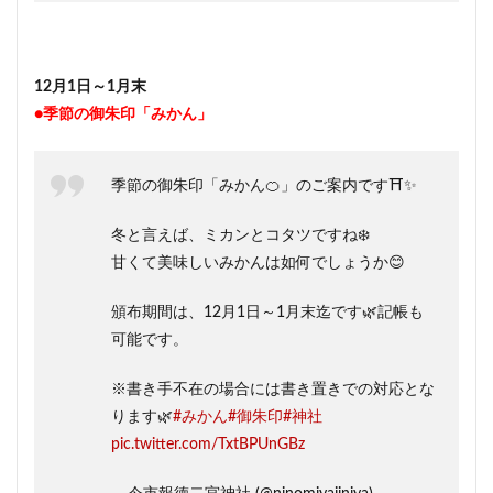
12月1日～1月末
●季節の御朱印「みかん」
季節の御朱印「みかん🍊」のご案内です⛩️✨
冬と言えば、ミカンとコタツですね❄️
甘くて美味しいみかんは如何でしょうか😊
頒布期間は、12月1日～1月末迄です🌿記帳も
可能です。
※書き手不在の場合には書き置きでの対応とな
ります🌿
#みかん
#御朱印
#神社
pic.twitter.com/TxtBPUnGBz