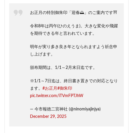
お正月の特別御朱印「迎春🌅」のご案内です⛩️
令和8年は丙午(ひのえうま)。大きな変化や飛躍
を期待できる年と言われています。
明年が実り多き良き年となられますよう祈念申
し上げます。
頒布期間は、1/1～2月末日迄です。
※1/1～7日迄は、終日書き置きでの対応となり
ます。
#お正月
#御朱印
pic.twitter.com/iTVmFPTJhW
— 今市報徳二宮神社 (@ninomiyajinjya)
December 29, 2025