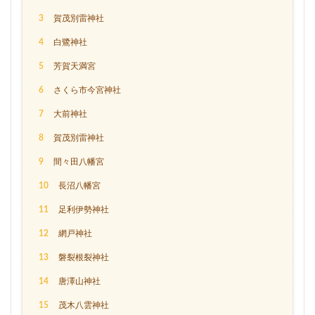
3
賀茂別雷神社
4
白鷺神社
5
芳賀天満宮
6
さくら市今宮神社
7
大前神社
8
賀茂別雷神社
9
間々田八幡宮
10
長沼八幡宮
11
足利伊勢神社
12
網戸神社
13
磐裂根裂神社
14
唐澤山神社
15
茂木八雲神社