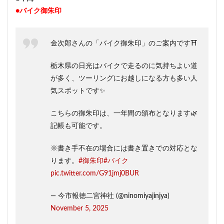
●バイク御朱印
金次郎さんの「バイク御朱印」のご案内です⛩️
栃木県の日光はバイクで走るのに気持ちよい道
が多く、ツーリングにお越しになる方も多い人
気スポットです✨
こちらの御朱印は、一年間の頒布となります🌿
記帳も可能です。
※書き手不在の場合には書き置きでの対応とな
ります。
#御朱印
#バイク
pic.twitter.com/G91jmj0BUR
— 今市報徳二宮神社 (@ninomiyajinjya)
November 5, 2025