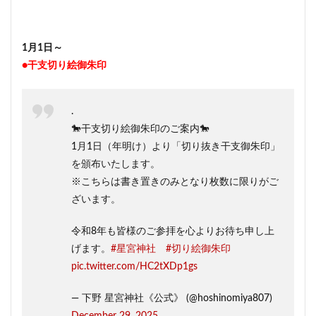
1月1日～
●干支切り絵御朱印
.
🐎干支切り絵御朱印のご案内🐎
1月1日（年明け）より「切り抜き干支御朱印」
を頒布いたします。
※こちらは書き置きのみとなり枚数に限りがご
ざいます。
令和8年も皆様のご参拝を心よりお待ち申し上
げます。
#星宮神社
#切り絵御朱印
pic.twitter.com/HC2tXDp1gs
— 下野 星宮神社《公式》 (@hoshinomiya807)