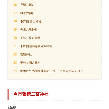
16
長沼八幡宮
17
祖母井神社
18
下野國 鷲宮神社
19
今泉八坂神社
20
平柳 星宮神社
21
下野國薬師寺鎮守八幡宮
22
塩竈神社
23
千代ヶ岡八幡宮
24
栃木以外の関東地方の正月・1月限定御朱印は？
今市報徳二宮神社
1年間