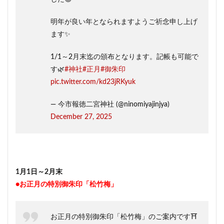
明年が良い年となられますようご祈念申し上げ
ます✨
1/1～2月末迄の頒布となります。記帳も可能で
す🌿
#神社
#正月
#御朱印
pic.twitter.com/kd23jRKyuk
— 今市報徳二宮神社 (@ninomiyajinjya)
December 27, 2025
1月1日～2月末
●お正月の特別御朱印「松竹梅」
お正月の特別御朱印「松竹梅」のご案内です⛩️