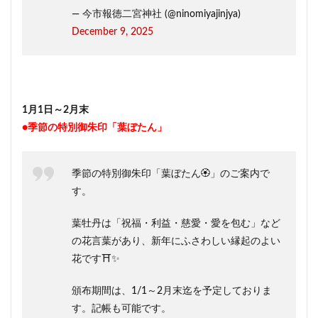
— 今市報徳二宮神社 (@ninomiyajinjya)
December 9, 2025
1月1日～2月末
●
季節の特別御朱印「葉ぼたん
」
季節の特別御朱印「葉ぼたん🏵️」のご案内で
す。
葉牡丹は「祝福・利益・慈愛・愛を包む」など
の花言葉があり、新年にふさわしい縁起のよい
花です⛩️✨
頒布期間は、1/1～2月末迄を予定しておりま
す。記帳も可能です。