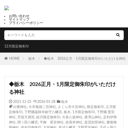
お問い合わせ
サイトマップ
プライバシーポリシー
12月限定御朱印
HOME
栃木
◆栃木 2026正月・1月限定御朱印がいただける神社
◆栃木 2026正月・1月限定御朱印がいただけ
る神社
2021-12-25
2026-01-28
栃木
白鷺神社
,
今市報徳二宮神社
,
さくら市今宮神社
,
限定御朱印
,
正月限
定御朱印
,
下野國薬師寺鎮守八幡宮
,
栃木
,
1月限定御朱印
,
下野國 鷲宮
神社
,
芳賀天満宮
,
睦月限定御朱印
,
今泉八坂神社
,
唐澤山神社
,
足利伊勢
神社
,
間々田八幡宮
,
平柳 星宮神社
,
祖母井神社
,
賀茂別雷神社
,
磐裂根
裂神社
,
幸先詣御朱印
,
大前神社
,
長沼八幡宮
,
下野星宮神社
,
千代ヶ岡八