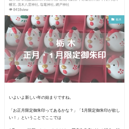
幡宮
,
茂木八雲神社
,
塩竈神社
,
網戸神社
8418view
栃木
いよいよ新しい年の始まりですね。
「お正月限定御朱印ってあるかな？」「1月限定御朱印が欲し
い！」ということでここでは