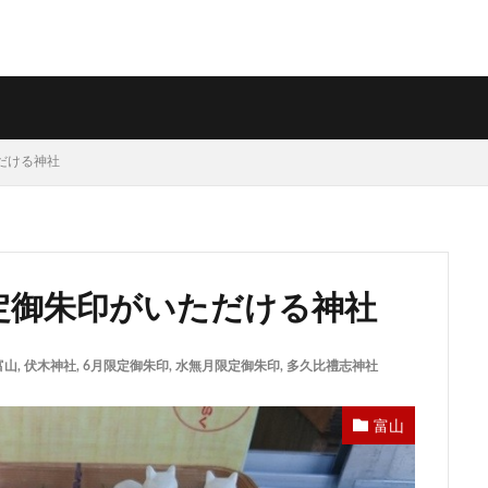
ただける神社
限定御朱印がいただける神社
富山
,
伏木神社
,
6月限定御朱印
,
水無月限定御朱印
,
多久比禮志神社
富山