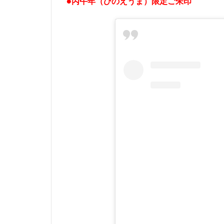
●丙午年（ひのえうま）限定ご朱印