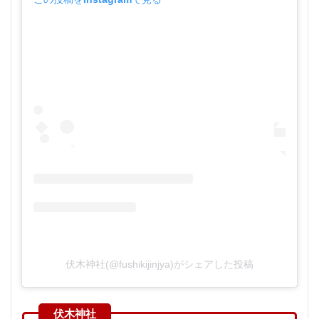
伏木神社(@fushikijinjya)がシェアした投稿