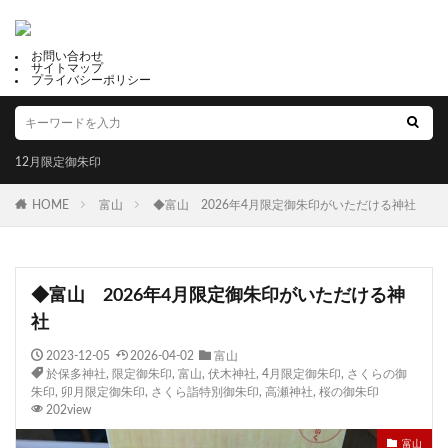
お問い合わせ
サイトマップ
プライバシーポリシー
12月限定御朱印
HOME
富山
◆富山 2026年4月限定御朱印がいただける神社
◆富山 2026年4月限定御朱印がいただける神
社
2023-12-05
2026-04-02
富山
於保多神社
,
限定御朱印
,
富山
,
伏木神社
,
4月限定御朱印
,
さくらの御
朱印
,
卯月限定御朱印
,
さくら詣特別御朱印
,
高瀬神社
,
桜の御朱印
202view
富山