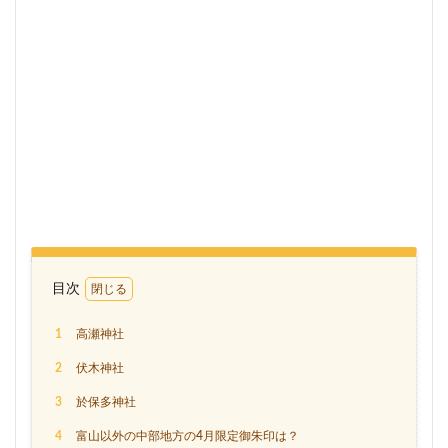
目次
1
高瀬神社
2
伏木神社
3
於保多神社
4
富山以外の中部地方の4月限定御朱印は？