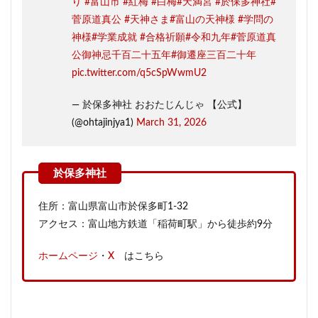
り
#富山市
#紅梅
#白梅
#天満宮
#於保多神社
#
菅原道真公
#天神さま
#富山の天神様
#学問の
神様
#学業成就
#合格祈願
#令和九年
#菅原道真
公御神忌千百二十五年
#御遷座三百二十年
pic.twitter.com/q5cSpWwmU2
— 於保多神社 おおたじんじゃ 【公式】
(@ohtajinjya1)
March 31, 2026
住所：富山県富山市於保多町1-32
アクセス：富山地方鉄道「稲荷町駅」から徒歩約9分
ホームページ
・
X
はこちら