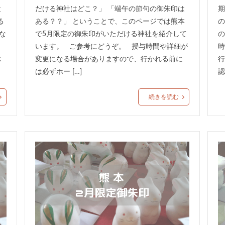
と
だける神社はどこ？」 「端午の節句の御朱印は
期
る
ある？？」 ということで、このページでは熊本
の
な
で5月限定の御朱印がいただける神社を紹介して
の
います。 ご参考にどうぞ。 授与時間や詳細が
時
水
変更になる場合がありますので、行かれる前に
行
は必ずホー […]
認
続きを読む