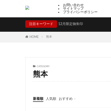
お問い合わせ
サイトマップ
プライバシーポリシー
注目キーワード
12月限定御朱印
熊本
HOME
CATEGORY
熊本
新着順
人気順
おすすめ
福井
山梨
静岡
京都
大阪
兵庫
奈良
和歌山
香川
高知
福岡
佐賀