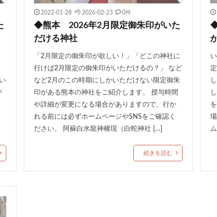
2022-01-28
2026-02-23
0件
た
◆熊本 2026年2月限定御朱印がいた
だける神社
「2月限定の御朱印が欲しい！」「どこの神社に
い
行けば2月限定の御朱印がいただけるの？」 など
定
い
など2月のこの時期にしかいただけない限定御朱
し
が
印がある熊本の神社をご紹介します。 授与時間
し
や詳細が変更になる場合がありますので、行か
を
れる前には必ずホームページやSNSをご確認く
場
ださい。 阿蘇白水龍神權現（白蛇神社 […]
ム
続きを読む