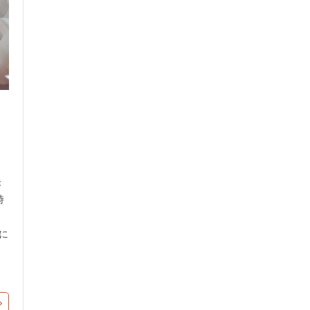
朱
時
に