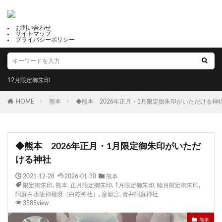
お問い合わせ
サイトマップ
プライバシーポリシー
12月限定御朱印
HOME
熊本
◆熊本 2026年正月・1月限定御朱印がいただける神
◆熊本 2026年正月・1月限定御朱印がいただ
ける神社
2021-12-28
2026-01-30
熊本
限定御朱印
,
熊本
,
正月限定御朱印
,
1月限定御朱印
,
睦月限定御朱印
,
阿蘇白水龍神權現（白蛇神社）
,
彦嶽宮
,
青井阿蘇神社
3585view
熊本