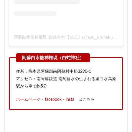
阿蘇白水龍神權現ｰ白蛇神社【公式】(@aso_sirohebi)がシェアした投稿
住所：熊本県阿蘇郡南阿蘇村中松3290-1
アクセス：南阿蘇鉄道 南阿蘇水の生まれる里白水高原
駅から車で約5分
ホームページ
・
facebook
・
insta
はこちら