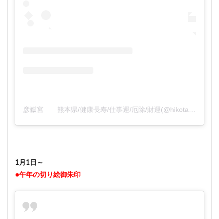
彦嶽宮 熊本県/健康長寿/仕事運/厄除/財運(@hikotakegu)がシェアした投稿
1月1日～
●午年の切り絵御朱印