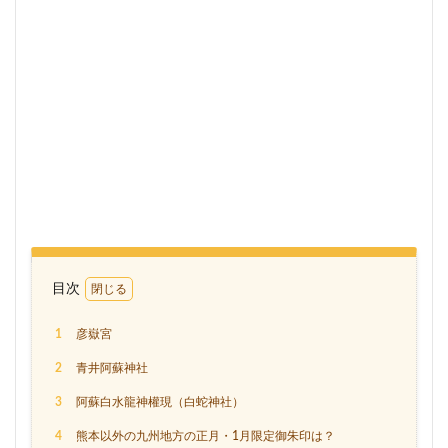
目次
1
彦嶽宮
2
青井阿蘇神社
3
阿蘇白水龍神權現（白蛇神社）
4
熊本以外の九州地方の正月・1月限定御朱印は？