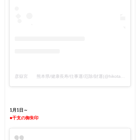
彦嶽宮 熊本県/健康長寿/仕事運/厄除/財運(@hikotakegu)がシェアした投稿
1月1日～
●干支の御朱印