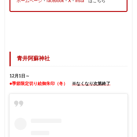
ホームページ
・
facebook
・
X
・
insta
はこちら
青井阿蘇神社
12月1日～
●季節限定切り絵御朱印（冬）
※なくなり次第終了