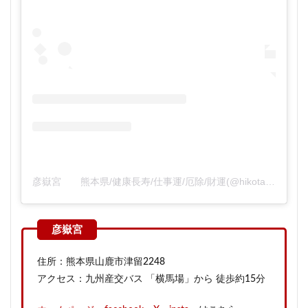
彦嶽宮 熊本県/健康長寿/仕事運/厄除/財運(@hikotakegu)がシェアした投稿
住所：熊本県山鹿市津留2248
アクセス：九州産交バス 「横馬場」から 徒歩約15分