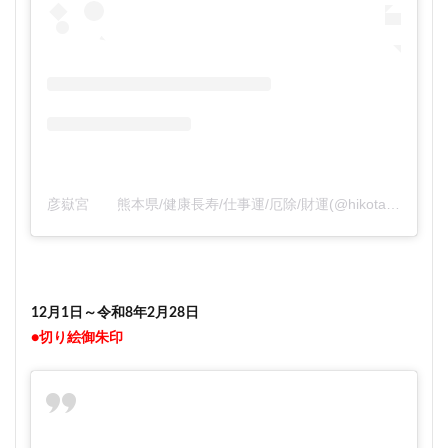
彦嶽宮 熊本県/健康長寿/仕事運/厄除/財運(@hikotakegu)がシェアした投稿
12月1日～令和8年2月28日
●切り絵御朱印