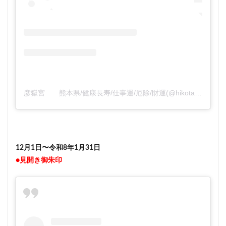
彦嶽宮 熊本県/健康長寿/仕事運/厄除/財運(@hikotakegu)がシェアした投稿
12月1日〜令和8年1月31日
●見開き御朱印