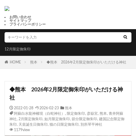
お問い合わせ
サイトマップ
プライバシーポリシー
12月限定御朱印
HOME
熊本
◆熊本 2026年2月限定御朱印がいただける神社
◆熊本 2026年2月限定御朱印がいただける神
社
2022-01-28
2026-02-23
熊本
阿蘇白水龍神權現（白蛇神社）
,
限定御朱印
,
彦嶽宮
,
熊本
,
青井阿蘇
神社
,
2月限定御朱印
,
如月限定御朱印
,
節分限定御朱印
,
建国記念限定御
朱印
,
天皇誕生日御朱印
,
猫の日限定御朱印
,
別所琴平神社
1179view