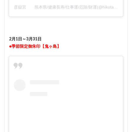
彦嶽宮 熊本県/健康長寿/仕事運/厄除/財運(@hikotakegu)がシェアした投稿
2月1日～3月31日
●季節限定御朱印【鬼ヶ島】