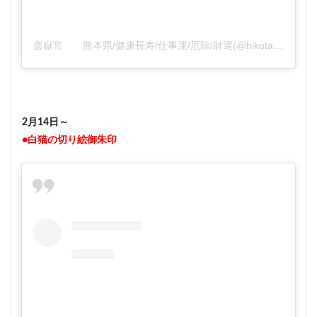
彦嶽宮 熊本県/健康長寿/仕事運/厄除/財運(@hikotakegu)がシェアした投稿
2月14日～
●白猫の切り絵御朱印