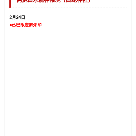
阿蘇白水龍神權現（白蛇神社）
2月24日
●己巳限定御朱印