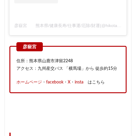
彦嶽宮 熊本県/健康長寿/仕事運/厄除/財運(@hikotakegu)がシェアした投稿
住所：熊本県山鹿市津留2248
アクセス：九州産交バス 「横馬場」から 徒歩約15分
ホームページ
・
facebook
・
X
・
insta
はこちら