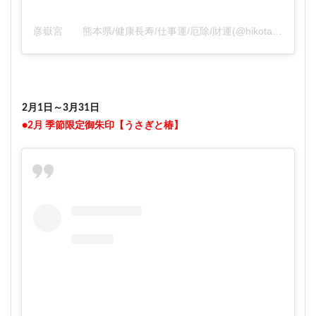
彦嶽宮 熊本県/健康長寿/仕事運/厄除/財運(@hikotakegu)がシェアした投稿
2月1日～3月31日
●2月 季節限定御朱印【うさぎと椿】