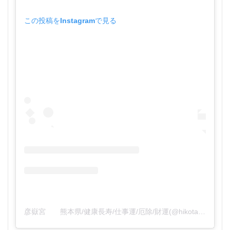
この投稿をInstagramで見る
彦嶽宮 熊本県/健康長寿/仕事運/厄除/財運(@hikotakegu)がシェアした投稿