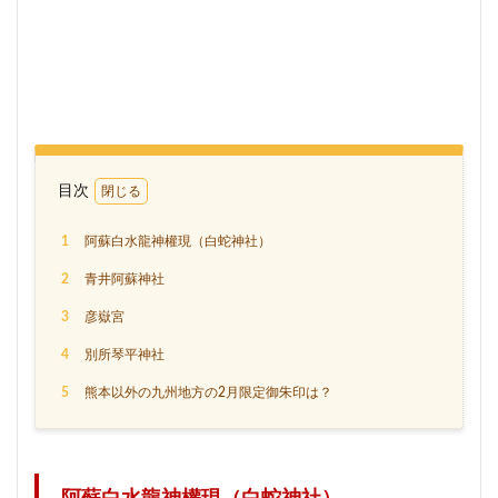
目次
1
阿蘇白水龍神權現（白蛇神社）
2
青井阿蘇神社
3
彦嶽宮
4
別所琴平神社
5
熊本以外の九州地方の2月限定御朱印は？