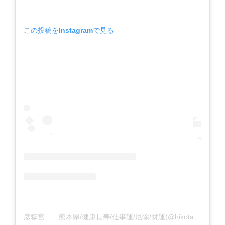
この投稿をInstagramで見る
彦嶽宮 熊本県/健康長寿/仕事運/厄除/財運(@hikotakegu)がシェアした投稿