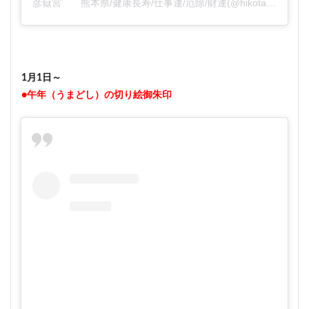
彦嶽宮 熊本県/健康長寿/仕事運/厄除/財運(@hikotakegu)がシェアした投稿
1月1日～
●午年（うまどし）の切り絵御朱印