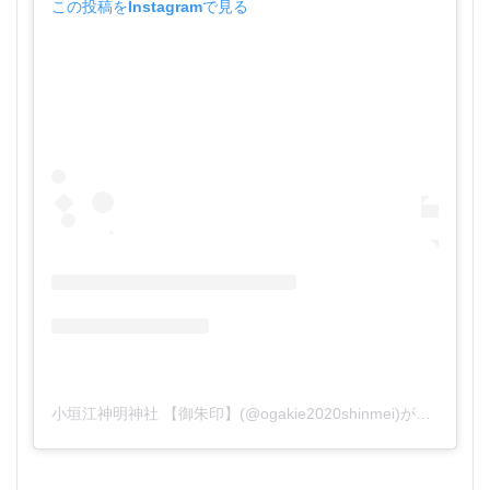
この投稿をInstagramで見る
小垣江神明神社 【御朱印】(@ogakie2020shinmei)がシェアした投稿