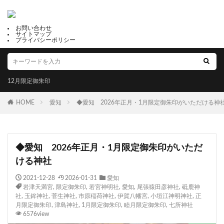
お問い合わせ
サイトマップ
プライバシーポリシー
12月限定御朱印
HOME
愛知
◆愛知 2026年正月・1月限定御朱印がいただける神
◆愛知 2026年正月・1月限定御朱印がいただ
ける神社
2021-12-28
2026-01-31
愛知
岩津天満宮
,
限定御朱印
,
若宮神明社
,
愛知
,
尾張猿田彦神社
,
砥鹿神
社
,
玉鉾神社
,
菅生神社
,
市原稲荷神社
,
伊賀八幡宮
,
小垣江神明神社
,
正
月限定御朱印
,
津島神社
,
1月限定御朱印
,
睦月限定御朱印
,
七所神社
6576view