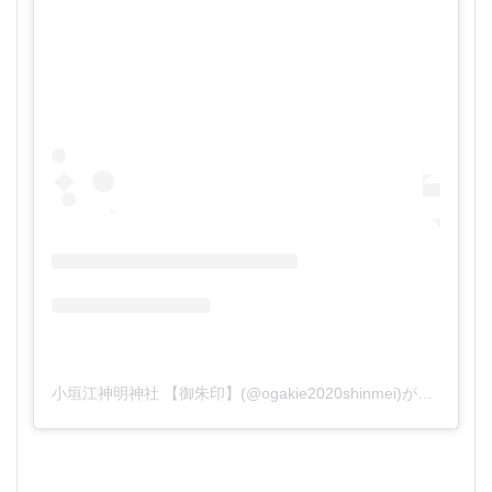
小垣江神明神社 【御朱印】(@ogakie2020shinmei)がシェアした投稿