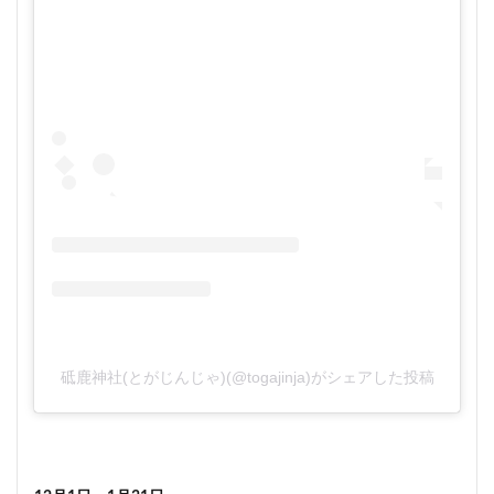
砥鹿神社(とがじんじゃ)(@togajinja)がシェアした投稿