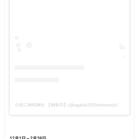
小垣江神明神社 【御朱印】(@ogakie2020shinmei)がシェアした投稿
12月1日～2月28日