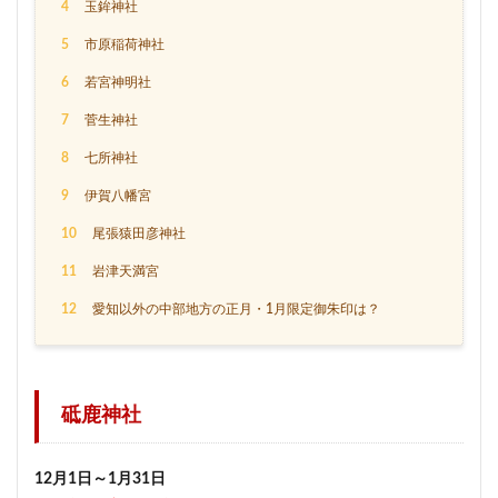
4
玉鉾神社
5
市原稲荷神社
6
若宮神明社
7
菅生神社
8
七所神社
9
伊賀八幡宮
10
尾張猿田彦神社
11
岩津天満宮
12
愛知以外の中部地方の正月・1月限定御朱印は？
砥鹿神社
12月1日～1月31日