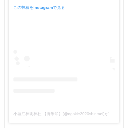
この投稿をInstagramで見る
小垣江神明神社 【御朱印】(@ogakie2020shinmei)がシェアした投稿