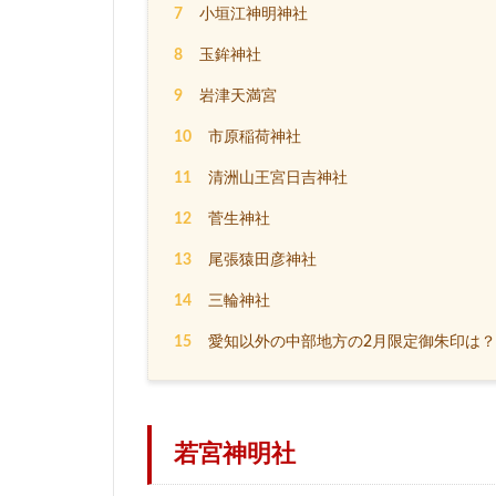
7
小垣江神明神社
8
玉鉾神社
9
岩津天満宮
10
市原稲荷神社
11
清洲山王宮日吉神社
12
菅生神社
13
尾張猿田彦神社
14
三輪神社
15
愛知以外の中部地方の2月限定御朱印は？
若宮神明社