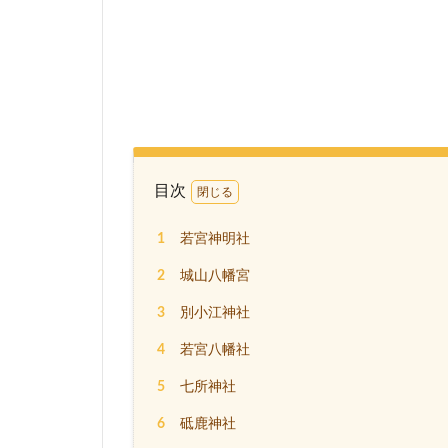
目次
1
若宮神明社
2
城山八幡宮
3
別小江神社
4
若宮八幡社
5
七所神社
6
砥鹿神社