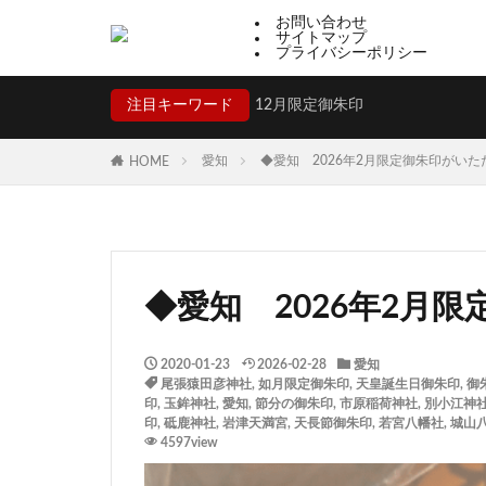
お問い合わせ
サイトマップ
プライバシーポリシー
注目キーワード
12月限定御朱印
愛知
◆愛知 2026年2月限定御朱印がい
HOME
◆愛知 2026年2月
2020-01-23
2026-02-28
愛知
尾張猿田彦神社
,
如月限定御朱印
,
天皇誕生日御朱印
,
御
印
,
玉鉾神社
,
愛知
,
節分の御朱印
,
市原稲荷神社
,
別小江神
印
,
砥鹿神社
,
岩津天満宮
,
天長節御朱印
,
若宮八幡社
,
城山
4597view