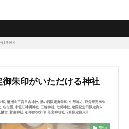
ただける神社
限定御朱印がいただける神社
朱印
,
清洲山王宮日吉神社
,
猫の日限定御朱印
,
中部地方
,
節分限定御朱
社
,
名古屋
,
小垣江神明神社
,
三輪神社
,
七所神社
,
建国記念日限定御朱
八幡宮
,
菅生神社
,
初午祭御朱印
,
若宮神明社
,
2月限定御朱印
愛知