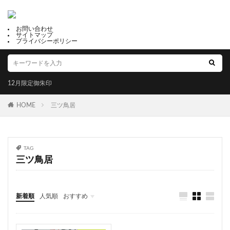
鹿児島県護国神社
伊予七福神参り
桜の御朱印
お問い合わせ
八幡造り
重陽の御朱印
現人神社
サイトマップ
プライバシーポリシー
諏訪神社（寄居諏訪神社）
羊神社
吉野山
白兎神社
浜松八幡宮
伊勢崎神社
祟道天神社
大御和神社
大牟田 熊野神社
天祖神社
12月限定御朱印
宝登山神社
日吉大社
御香宮神社
HOME
三ツ鳥居
志和稲荷神社
夏季限定御朱印
令和8年8月8日特別御朱印
健康長寿
淡路島
須崎市
出雲大社讃岐分院
宮城
愛媛
TAG
学問の神様
兵庫
和歌浦天満宮
宇佐神宮
三ツ鳥居
武蔵神社
釣石神社
足羽神社
綱敷天満神社
東日本最古の天満宮
太子堂八幡神社
ハートの形
新着順
人気順
おすすめ
断崖絶壁
日本橋日枝神社
延命長寿
福井
山梨
静岡
京都
大阪
兵庫
奈良
和歌山
香川
高知
福岡
佐賀
オーダーメイド
居木神社
お寺と神社で分けるのか
スイカの御朱印帳
熊野大社
夫婦岩
新田神社