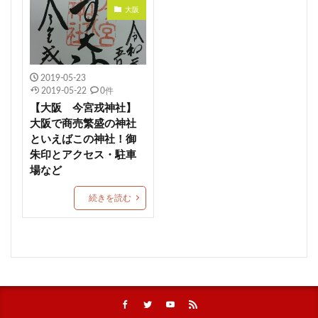
大阪
安産祈願
尼崎市
生田神社
伊東市
ハート
江島杉山神社
湊稲荷神社
年に一度しか参拝できない
鎌数伊勢大神宮
柏神社
2019-05-23
金櫻神社
京都市
出雲大社埼玉分院
勝水
2019-05-22
0件
久留米総社 日吉神社
ひな祭り御朱印
猪目
【大阪 今宮戎神社】
大阪で商売繁盛の神社
平柳 星宮神社
富里 香取神社
夏詣特別御朱印
といえばこの神社！御
湯倉神社
長沼八幡宮
良縁成就
朱印とアクセス・駐車
場など
刺田比古神社 岡の宮
日峯神社
岡田宮（岡田神社)
伊佐爾波神社
八重垣神社
比治山神社
続きを読む
鳩ケ谷氷川神社
談山神社
豊山八幡神社
熱日髙彦神社
猿場稲荷神社
高塚熊野神社
赤城神社
服部天神宮
船玉神社
豊平神社
笠間稲荷神社 東京別社
篠崎八幡神社
蚊里田八幡宮
丹生都比売神社
加冠の儀奉祝御朱印