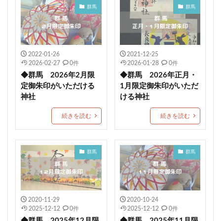
群馬
群馬
入谷八幡神社
丸亀春日神社
鹿島御児神社
青井阿蘇神社
神橋
金運
ついたち詣り御朱印
宮戸神社
天長祭御朱印
五社神社諏訪神社
2022-01-26
2021-12-25
函館伏白稲荷神社
秋限定御朱印
石山神社
2026-02-27
0件
2026-01-28
0件
中田神社
龍宮神社
八海山坂本神社
◆群馬 2026年2月限
◆群馬 2026年正月・
定御朱印がいただける
1月限定御朱印がいただ
南あわじ市
限定御朱印
パワースポット
神社
ける神社
うさぎ
茨城
少彦名神社
合格
近江神宮
続きを読む
続きを読む
佐賀
藤川天神
厳島神社天神社
太平山三吉神社総本宮
真田神社
関東
荏柄天神社
子安神社
唐人石巨石群
群馬
群馬
足摺黒潮市場
種銭
七社神社
千糸繍院
御利益
福母八幡宮
だんじりの御朱印帳
鶴峯八幡宮
鎮西大社 諏訪神社
出雲大社福井分院
2020-11-29
2020-10-24
尾道市
天井画
水堂須佐男神社
縁起石
2025-12-12
0件
2025-12-12
0件
◆群馬 2025年12月限
◆群馬 2025年11月限
強運守護
検見川神社
眞中神社
四条