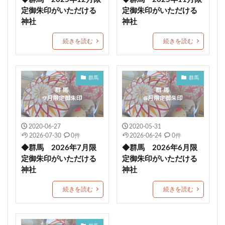
定御朱印がいただける
定御朱印がいただける
諏訪神社
三島神社
子宝恵方犬
神社
神社
12月限定御朱印
2月限定御朱印
続きを読む
続きを読む
冨士山下宮小室浅間神社
滋賀県護国神社
岩津天満宮
三津嚴島神社
郵送可能
鹿角 八坂神社
星田妙見宮
温泉神社
群馬
群馬
千代ヶ岡八幡宮
十五夜
下野國 鷲宮神社
年越大祓御朱印
白髭神社
川津来宮神社
占い
成功勝利
大鳥大社
大牟田神社
彦嶽宮
2020-06-27
2020-05-31
由緒
藤田神社
田村神社
太上神社
2026-07-30
0件
2026-06-24
0件
◆群馬 2026年7月限
◆群馬 2026年6月限
良縁の鈴
黒龍
五方山 熊野神社
芦屋神社
定御朱印がいただける
定御朱印がいただける
こいのぼり御朱印
橿原神宮
烏谷崎神社
神社
神社
恵運寺
上尾御嶽神社
角館總鎭守 神明社
続きを読む
続きを読む
恩智神社
多太神社
由良湊神社
期間限定御朱印
大阪市
ねこ
栃木