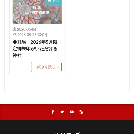
健康成就
神社
海津天神社
熊本
群馬
照國神社
尾長天満宮
荘内神社
菅原神社
千勝神社
本居宣長
菊名神社
唐人石
かつおのたたき丼
商売繁盛
九重神社
2020-05-04
2026-05-26
0件
kichijitsu
季節限定御朱印
小野照崎神社
◆群馬 2026年5月限
速秋津比売神のイラストが描かれた御朱印帳
定御朱印がいただける
間々田八幡宮
阿智神社
かわいい御朱印
神社
艮神社
押し花
戸越八幡神社
ペット可
続きを読む
建勲神社
大将軍神社
下野星宮神社
駐車場情報
毛谷黒龍神社
網戸神社
石清尾八幡宮
師走限定御朱印
如月限定御朱印
神馬
七所神社
城山八幡宮
伏木香取神社
蛇窪神社(天祖神社)
重蔵神社
伊太祁曽神社
小御門神社
成田豊住熊野神社
白鷺神社
日出若宮八幡宮
年越限定御朱印
艫神社