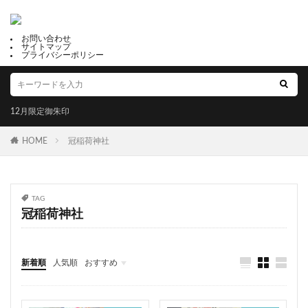
和氣神社
榴岡天満宮
織田信長
長宗我部元親
徳川家康
烏森神社
唐人駄場
大山祇神社
お問い合わせ
サイトマップ
プライバシーポリシー
大国主神社
那智の滝
しるべ
東京大神宮
どこで買えるのか
岸城神社
香取神社
篠山神社
砥鹿神社
石鎚神社
綺麗な御朱印
12月限定御朱印
御霊神社
願いを叶える
伊豆山神社
HOME
夏詣御朱印
冠稲荷神社
福井県護国神社
津島ノ宮駅
釧路一之宮 厳島神社
神無月限定御朱印
開運石
子授けうさぎ
亀山八幡宮
新倉富士浅間神社
TAG
節分の御朱印限定
古町豊受大神宮
廣島神社
冠稲荷神社
三峯神社
アマビエ御朱印
完全予約制
土津神社
椿ノ海 水神社
箭弓稲荷神社
新着順
人気順
おすすめ
下野國薬師寺鎮守八幡宮
足利伊勢神社
産泰神社
大歳神社
福井
山梨
静岡
京都
大阪
兵庫
奈良
和歌山
香川
高知
福岡
佐賀
縁結び占い
八大神社
天祖諏訪神社
駛馬天満宮
阿蘇白水龍神權現（白蛇神社）