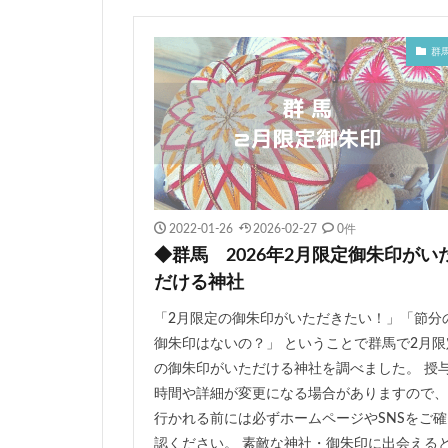
三ツ鳥居
富
穏田神社
夫
群
神倉神社
初
豊景神社
塩
さくら詣御朱印
月替わりの御朱印
2022-01-26
2026-02-27
0件
◆群馬 2026年2月限定御朱印がい
だける神社
「2月限定の御朱印がいただきたい！」「節分
御朱印はないの？」 ということで群馬で2月限
の御朱印がいただける神社を調べました。 授
時間や詳細が変更になる場合がありますので、
行かれる前には必ずホームページやSNSをご確
認ください。 素敵な神社・御朱印に出会える