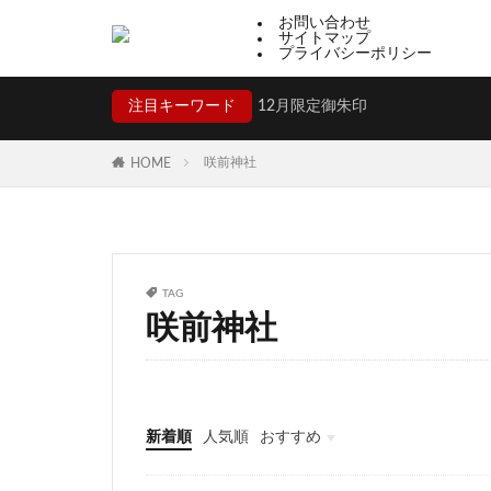
祇園祭限定御朱印
お問い合わせ
サイトマップ
プライバシーポリシー
山梨
看護師
御器所八幡宮
注目キーワード
12月限定御朱印
御朱印の見方
山宮浅間神社
咲前神社
HOME
柳川総鎮守 日吉神
相模原氷川神社
福島八幡宮
野島神社
御
TAG
片瀬諏訪神社
咲前神社
雪ヶ谷八幡神社
岡部春日神社
若宮十五社めぐり
新着順
人気順
おすすめ
愛知
徳島
福井
山梨
静岡
京都
大阪
兵庫
奈良
和歌山
香川
高知
福岡
佐賀
厄除け
田脇