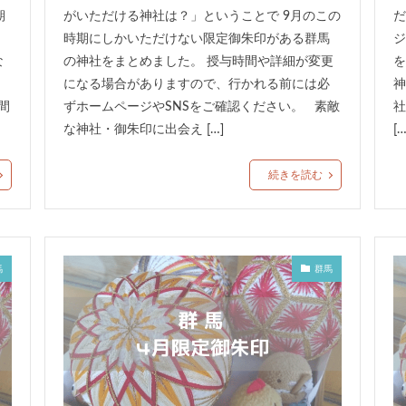
期
がいただける神社は？」ということで 9月のこの
だ
時期にしかいただけない限定御朱印がある群馬
ジ
な
の神社をまとめました。 授与時間や詳細が変更
を
になる場合がありますので、行かれる前には必
神
間
ずホームページやSNSをご確認ください。 素敵
社
な神社・御朱印に出会え […]
[…
続きを読む
馬
群馬