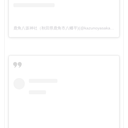
鹿角八坂神社（秋田県鹿角市八幡平)(@kazunoyasaka)がシェアした投稿