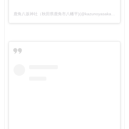
鹿角八坂神社（秋田県鹿角市八幡平)(@kazunoyasaka)がシェアした投稿