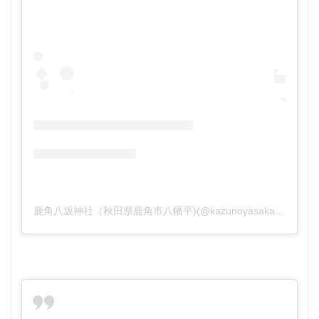
鹿角八坂神社（秋田県鹿角市八幡平)(@kazunoyasaka)がシェアした投稿