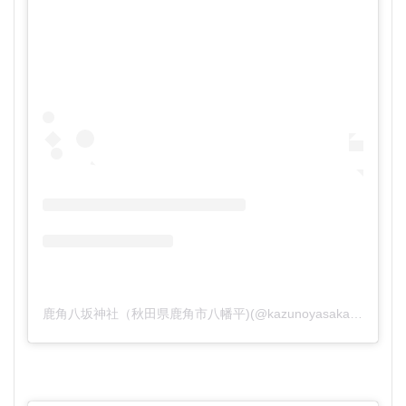
鹿角八坂神社（秋田県鹿角市八幡平)(@kazunoyasaka)がシェアした投稿