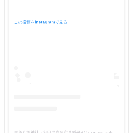
この投稿をInstagramで見る
鹿角八坂神社（秋田県鹿角市八幡平)(@kazunoyasaka)がシェアした投稿