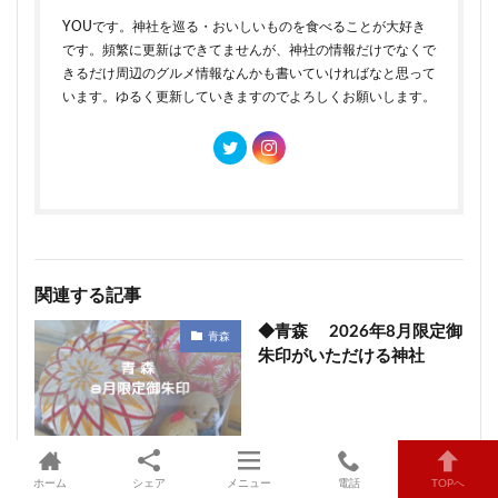
YOUです。神社を巡る・おいしいものを食べることが大好き
です。頻繁に更新はできてませんが、神社の情報だけでなくで
きるだけ周辺のグルメ情報なんかも書いていければなと思って
います。ゆるく更新していきますのでよろしくお願いします。
関連する記事
◆青森 2026年8月限定御
青森
朱印がいただける神社
◆青森 2025年12月限定
ホーム
シェア
メニュー
電話
TOPへ
青森