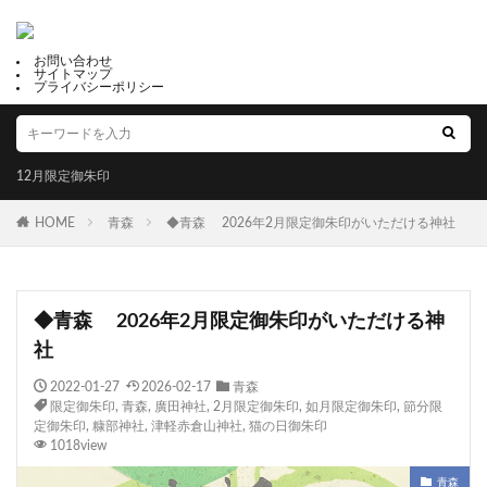
お問い合わせ
サイトマップ
プライバシーポリシー
12月限定御朱印
HOME
青森
◆青森 2026年2月限定御朱印がいただける神社
◆青森 2026年2月限定御朱印がいただける神
社
2022-01-27
2026-02-17
青森
限定御朱印
,
青森
,
廣田神社
,
2月限定御朱印
,
如月限定御朱印
,
節分限
定御朱印
,
糠部神社
,
津軽赤倉山神社
,
猫の日御朱印
1018view
青森