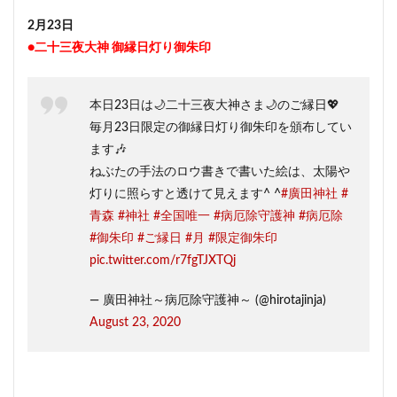
2月23日
●二十三夜大神 御縁日灯り御朱印
本日23日は🌙二十三夜大神さま🌙のご縁日💖
毎月23日限定の御縁日灯り御朱印を頒布してい
ます🎶
ねぶたの手法のロウ書きで書いた絵は、太陽や
灯りに照らすと透けて見えます^ ^
#廣田神社
#
青森
#神社
#全国唯一
#病厄除守護神
#病厄除
#御朱印
#ご縁日
#月
#限定御朱印
pic.twitter.com/r7fgTJXTQj
— 廣田神社～病厄除守護神～ (@hirotajinja)
August 23, 2020