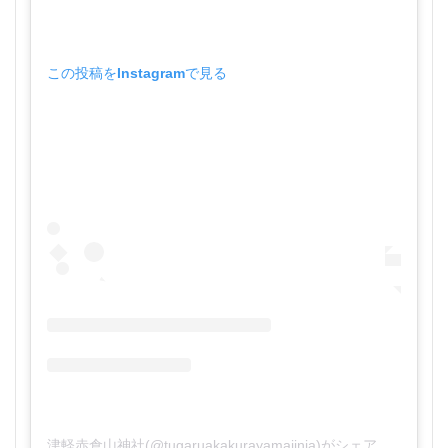
この投稿をInstagramで見る
津軽赤倉山神社(@tugaruakakurayamajinja)がシェアした投稿