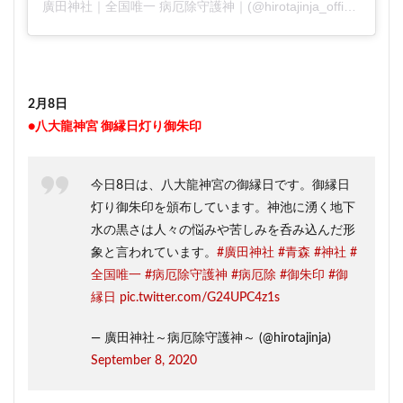
廣田神社｜全国唯一 病厄除守護神｜(@hirotajinja_official)がシェアした投稿
2月8日
●八大龍神宮 御縁日灯り御朱印
今日8日は、八大龍神宮の御縁日です。御縁日
灯り御朱印を頒布しています。神池に湧く地下
水の黒さは人々の悩みや苦しみを呑み込んだ形
象と言われています。
#廣田神社
#青森
#神社
#
全国唯一
#病厄除守護神
#病厄除
#御朱印
#御
縁日
pic.twitter.com/G24UPC4z1s
— 廣田神社～病厄除守護神～ (@hirotajinja)
September 8, 2020