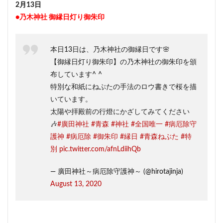
2月13日
●乃木神社 御縁日灯り御朱印
本日13日は、乃木神社の御縁日です🌸
【御縁日灯り御朱印】の乃木神社の御朱印を頒
布しています^ ^
特別な和紙にねぶたの手法のロウ書きで桜を描
いています。
太陽や拝殿前の行燈にかざしてみてください
🎶
#廣田神社
#青森
#神社
#全国唯一
#病厄除守
護神
#病厄除
#御朱印
#縁日
#青森ねぶた
#特
別
pic.twitter.com/afnLdiihQb
— 廣田神社～病厄除守護神～ (@hirotajinja)
August 13, 2020