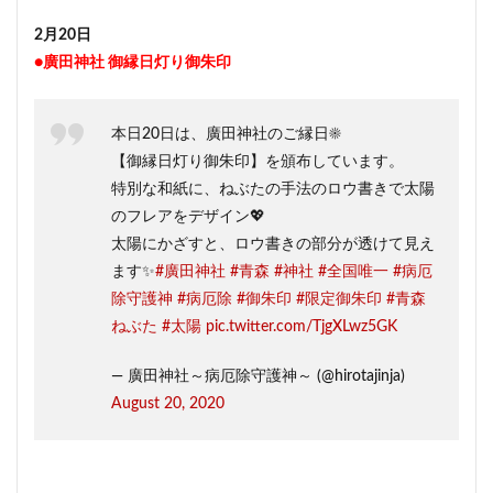
2月20日
●廣田神社 御縁日灯り御朱印
本日20日は、廣田神社のご縁日☀️
【御縁日灯り御朱印】を頒布しています。
特別な和紙に、ねぶたの手法のロウ書きで太陽
のフレアをデザイン💖
太陽にかざすと、ロウ書きの部分が透けて見え
ます✨
#廣田神社
#青森
#神社
#全国唯一
#病厄
除守護神
#病厄除
#御朱印
#限定御朱印
#青森
ねぶた
#太陽
pic.twitter.com/TjgXLwz5GK
— 廣田神社～病厄除守護神～ (@hirotajinja)
August 20, 2020