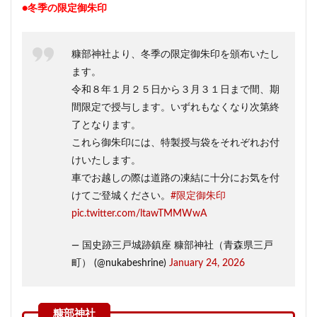
●冬季の限定御朱印
糠部神社より、冬季の限定御朱印を頒布いたし
ます。
令和８年１月２５日から３月３１日まで間、期
間限定で授与します。いずれもなくなり次第終
了となります。
これら御朱印には、特製授与袋をそれぞれお付
けいたします。
車でお越しの際は道路の凍結に十分にお気を付
けてご登城ください。
#限定御朱印
pic.twitter.com/ltawTMMWwA
— 国史跡三戸城跡鎮座 糠部神社（青森県三戸
町） (@nukabeshrine)
January 24, 2026