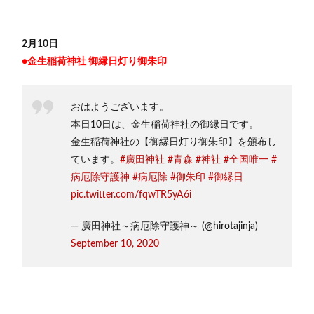
2月10日
●金生稲荷神社 御縁日灯り御朱印
おはようございます。
本日10日は、金生稲荷神社の御縁日です。
金生稲荷神社の【御縁日灯り御朱印】を頒布し
ています。
#廣田神社
#青森
#神社
#全国唯一
#
病厄除守護神
#病厄除
#御朱印
#御縁日
pic.twitter.com/fqwTR5yA6i
— 廣田神社～病厄除守護神～ (@hirotajinja)
September 10, 2020