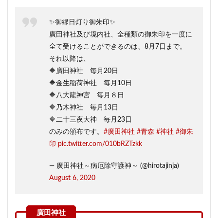
✨御縁日灯り御朱印✨
廣田神社及び境内社、全種類の御朱印を一度に
全て受けることができるのは、8月7日まで。
それ以降は、
🔶廣田神社 毎月20日
🔶金生稲荷神社 毎月10日
🔶八大龍神宮 毎月８日
🔶乃木神社 毎月13日
🔶二十三夜大神 毎月23日
のみの頒布です。
#廣田神社
#青森
#神社
#御朱
印
pic.twitter.com/010bRZTzkk
— 廣田神社～病厄除守護神～ (@hirotajinja)
August 6, 2020