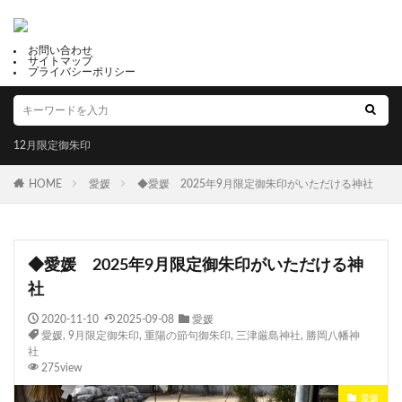
お問い合わせ
サイトマップ
プライバシーポリシー
12月限定御朱印
HOME
愛媛
◆愛媛 2025年9月限定御朱印がいただける神社
◆愛媛 2025年9月限定御朱印がいただける神
社
2020-11-10
2025-09-08
愛媛
愛媛
,
9月限定御朱印
,
重陽の節句御朱印
,
三津厳島神社
,
勝岡八幡神
社
275view
愛媛