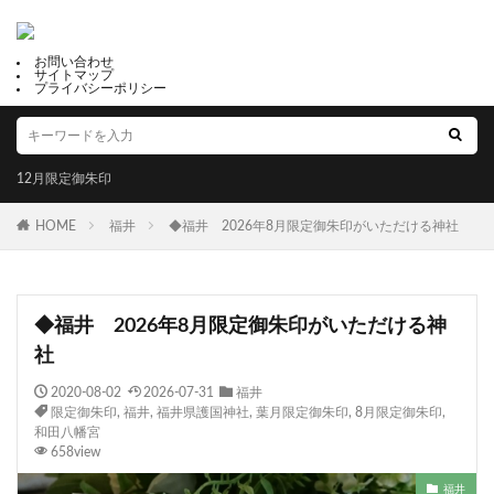
お問い合わせ
サイトマップ
プライバシーポリシー
12月限定御朱印
HOME
福井
◆福井 2026年8月限定御朱印がいただける神社
◆福井 2026年8月限定御朱印がいただける神
社
2020-08-02
2026-07-31
福井
限定御朱印
,
福井
,
福井県護国神社
,
葉月限定御朱印
,
8月限定御朱印
,
和田八幡宮
658view
福井