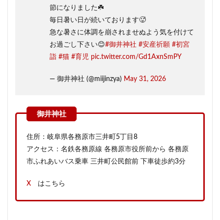
節になりました☘️
毎日暑い日が続いております🥵
急な暑さに体調を崩されませぬよう気を付けて
お過ごし下さい😊
#御井神社
#安産祈願
#初宮
詣
#猫
#育児
pic.twitter.com/Gd1AxnSmPY
— 御井神社 (@miijinzya)
May 31, 2026
住所：岐阜県各務原市三井町5丁目8
アクセス：名鉄各務原線 各務原市役所前から 各務原
市ふれあいバス乗車 三井町公民館前 下車徒歩約3分
X
はこちら