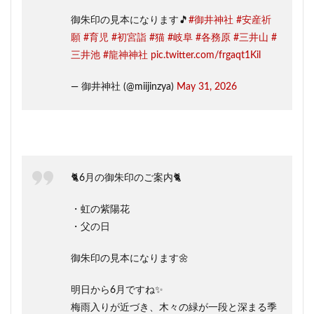
御朱印の見本になります🎵
#御井神社
#安産祈
願
#育児
#初宮詣
#猫
#岐阜
#各務原
#三井山
#
三井池
#龍神神社
pic.twitter.com/frgaqt1Kil
— 御井神社 (@miijinzya)
May 31, 2026
🐈6月の御朱印のご案内🐈
・虹の紫陽花
・父の日
御朱印の見本になります🌼
明日から6月ですね✨
梅雨入りが近づき、木々の緑が一段と深まる季