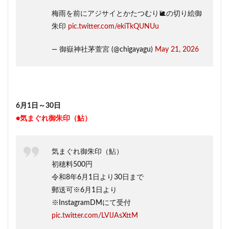
梅雨を前にアジサイとかたつむり🐌の切り絵御
朱印
pic.twitter.com/ekiTkQUNUu
— 御嶽神社茅萱宮 (@chigayagu)
May 21, 2026
6月1日～30日
●気まぐれ御朱印（鮎）
気まぐれ御朱印（鮎）
初穂料500円
令和8年6月1日より30日まで
郵送可※6月1日より
※InstagramDMにて受付
pic.twitter.com/LVlJAsXttM