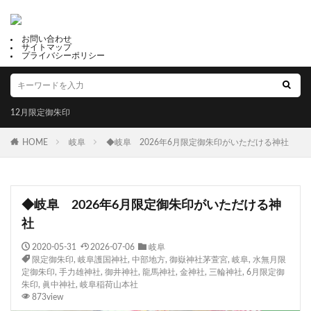
お問い合わせ
サイトマップ
プライバシーポリシー
12月限定御朱印
HOME
岐阜
◆岐阜 2026年6月限定御朱印がいただける神社
◆岐阜 2026年6月限定御朱印がいただける神
社
2020-05-31
2026-07-06
岐阜
限定御朱印
,
岐阜護国神社
,
中部地方
,
御嶽神社茅萱宮
,
岐阜
,
水無月限
定御朱印
,
手力雄神社
,
御井神社
,
龍馬神社
,
金神社
,
三輪神社
,
6月限定御
朱印
,
眞中神社
,
岐阜稲荷山本社
873view