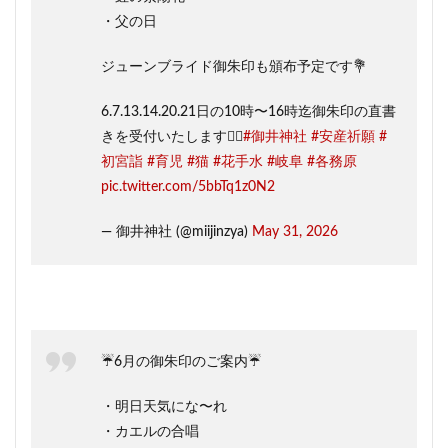
・父の日
ジューンブライド御朱印も頒布予定です💐
6.7.13.14.20.21日の10時〜16時迄御朱印の直書
きを受付いたします💁‍♀️
#御井神社
#安産祈願
#
初宮詣
#育児
#猫
#花手水
#岐阜
#各務原
pic.twitter.com/5bbTq1z0N2
— 御井神社 (@miijinzya)
May 31, 2026
☔️6月の御朱印のご案内☔️
・明日天気にな〜れ
・カエルの合唱