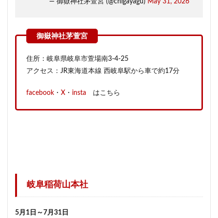
— 御嶽神社茅萱宮 (@chigayagu)
May 31, 2026
住所：岐阜県岐阜市萱場南3-4-25
アクセス：JR東海道本線 西岐阜駅から車で約17分
facebook
・
X
・
insta
はこちら
岐阜稲荷山本社
5月1日～7月31日