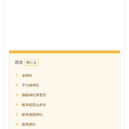
目次
1
金神社
2
手力雄神社
3
御嶽神社茅萱宮
4
岐阜稲荷山本社
5
岐阜護国神社
6
龍馬神社