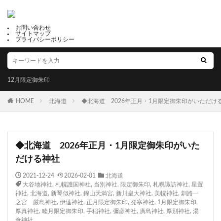
お問い合わせ
サイトマップ
プライバシーポリシー
12月限定御朱印
HOME
北海道
◆北海道 2026年正月・1月限定御朱印がいただけ
◆北海道 2026年正月・1月限定御朱印がいた
だける神社
2021-12-24
2026-02-01
北海道
大谷地神社
,
札幌護国神社
,
当別神社
,
限定御朱印
,
札幌諏訪神社
,
星置
神社
,
北海道
,
新琴似神社
,
錦山天満宮
,
新川皇大神社
,
美幌神社
,
釧路一
之宮 厳島神社
,
伊達神社
,
正月限定御朱印
,
発寒神社
,
1月限定御朱印
,
厚真神社
,
睦月限定御朱印
,
手稲神社
,
彌彦神社
,
廣島神社
,
厚別神社
,
湯
倉神社