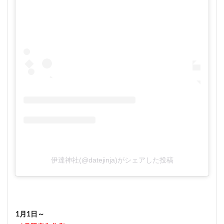
伊達神社(@datejinja)がシェアした投稿
1月1日～