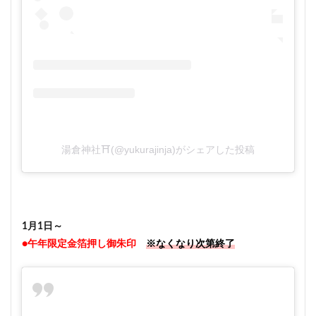
湯倉神社⛩(@yukurajinja)がシェアした投稿
1月1日～
●午年限定金箔押し御朱印
※なくなり次第終了