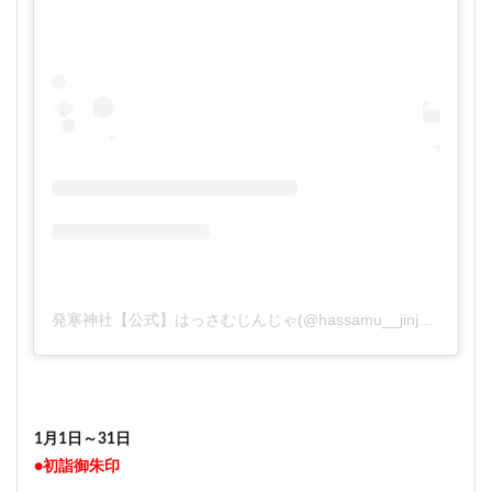
発寒神社【公式】はっさむじんじゃ(@hassamu__jinja)がシェアした投稿
1月1日～31日
●初詣御朱印