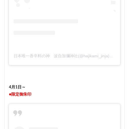
日本唯一香辛料の神 波自加彌神社(@hajikami_jinja)がシェアした投稿
4月1日～
●限定御朱印