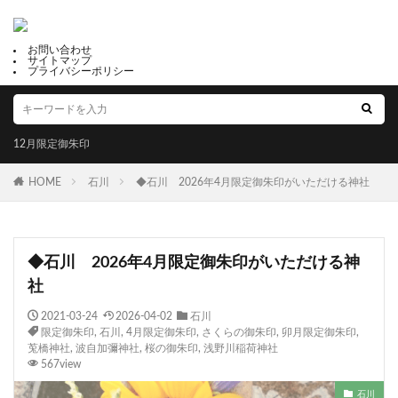
お問い合わせ
サイトマップ
プライバシーポリシー
12月限定御朱印
HOME
石川
◆石川 2026年4月限定御朱印がいただける神社
◆石川 2026年4月限定御朱印がいただける神
社
2021-03-24
2026-04-02
石川
限定御朱印
,
石川
,
4月限定御朱印
,
さくらの御朱印
,
卯月限定御朱印
,
莵橋神社
,
波自加彌神社
,
桜の御朱印
,
浅野川稲荷神社
567view
石川