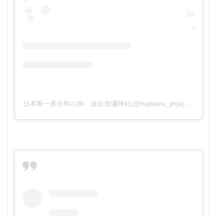
日本唯一香辛料の神 波自加彌神社(@hajikami_jinja)がシェアした投稿