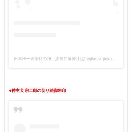
日本唯一香辛料の神 波自加彌神社(@hajikami_jinja)がシェアした投稿
●神主犬 宗二郎の切り絵御朱印