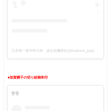
日本唯一香辛料の神 波自加彌神社(@hajikami_jinja)がシェアした投稿
●加賀獅子の切り絵御朱印