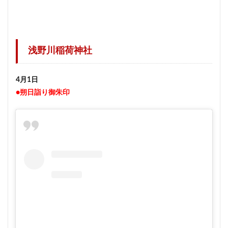
浅野川稲荷神社
4月1日
●朔日詣り御朱印