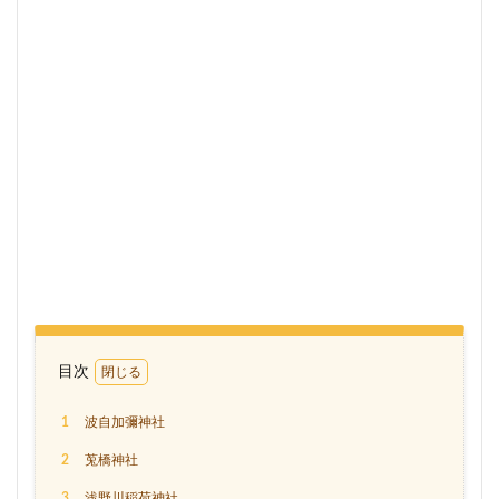
目次
1
波自加彌神社
2
莵橋神社
3
浅野川稲荷神社