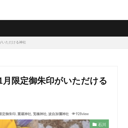
印がいただける神社
・1月限定御朱印がいただける
限定御朱印
,
重蔵神社
,
莵橋神社
,
波自加彌神社
928view
石川