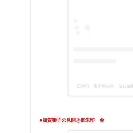
日本唯一香辛料の神 波自加彌神社(
●加賀獅子の見開き御朱印 金