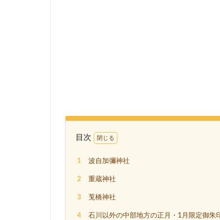
目次
1
波自加彌神社
2
重蔵神社
3
莵橋神社
4
石川以外の中部地方の正月・1月限定御朱