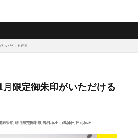
印がいただける神社
・1月限定御朱印がいただける
定御朱印
,
睦月限定御朱印
,
春日神社
,
白鳥神社
,
田村神社