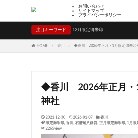
お問い合わせ
サイトマップ
プライバシーポリシー
注目キーワード
12月限定御朱印
香川
◆香川 2026年正月・1月限定御朱
HOME
◆香川 2026年正月
神社
2021-12-30
2026-01-07
香川
限定御朱印
,
香川
,
石清尾八幡宮
,
正月限定御朱印
,
1月限
2265view