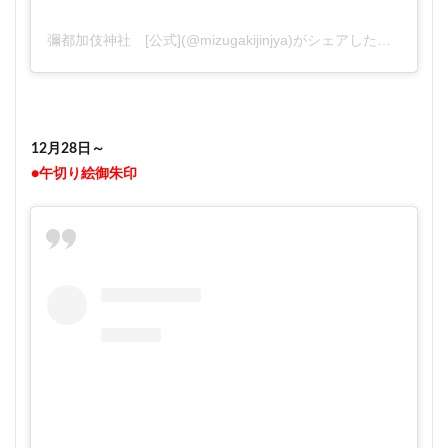
彌都加伎神社 [公式](@mizugakijinjya)がシェアした投稿
12月28日～
●午切り絵御朱印