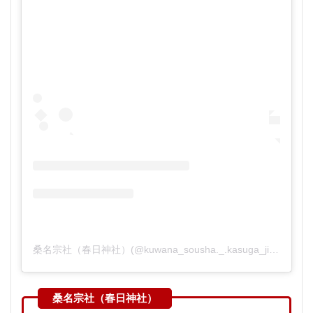
桑名宗社（春日神社）(@kuwana_sousha._.kasuga_jinja)がシェアした投稿