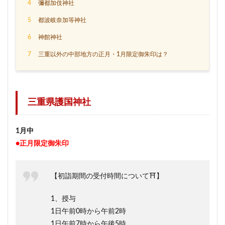
4
彌都加伎神社
5
都波岐奈加等神社
6
神館神社
7
三重以外の中部地方の正月・1月限定御朱印は？
三重県護国神社
1月中
●正月限定御朱印
【初詣期間の受付時間について⛩️】
1、授与
1日午前0時から午前2時
1日午前7時から午後5時