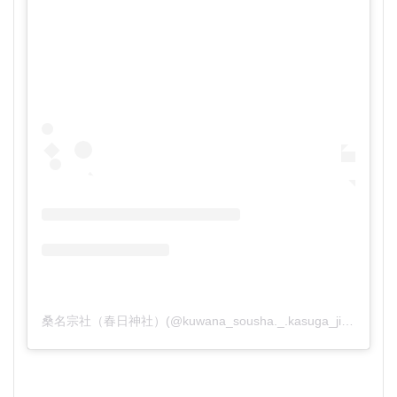
桑名宗社（春日神社）(@kuwana_sousha._.kasuga_jinja)がシェアした投稿