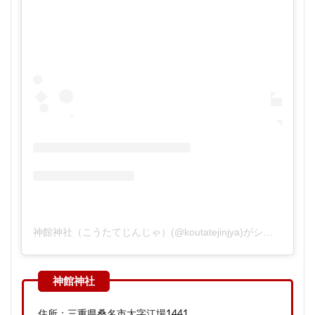
神館神社（こうたてじんじゃ）(@koutatejinjya)がシェアした投稿
住所：三重県桑名市大字江場1441