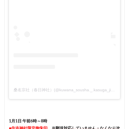
桑名宗社（春日神社）(@kuwana_sousha._.kasuga_jinja)がシェアした投稿
1月1日 午前6時～8時
●住吉神社限定御朱印
※郵送対応していません・なくなり次