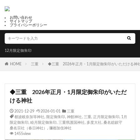
お問い合わせ
サイトマップ
プライバシーポリシー
12月限定御朱印
HOME
三重
◆三重 2026年正月・1月限定御朱印がいただける神
◆三重 2026年正月・1月限定御朱印がいただ
ける神社
2021-12-29
2026-01-01
三重
都波岐奈加等神社
,
限定御朱印
,
神館神社
,
三重
,
正月限定御朱印
,
1月
限定御朱印
,
睦月限定御朱印
,
三重県護国神社
,
多度大社
,
桑名総鎮守
桑名宗社（春日神社）
,
彌都加伎神社
1455view