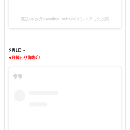
諏訪神社(@suwajinja_taihaku)がシェアした投稿
9月1日～
●月替わり御朱印