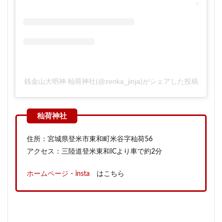
銭金山大明神 秈荷神社(@zenka_jinja)がシェアした投稿
住所：宮城県登米市東和町米谷字秈荷56
アクセス：三陸道登米東和ICより車で約2分
ホームページ
・
insta
はこちら