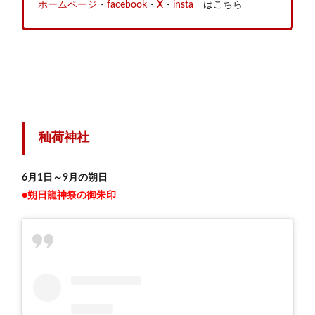
ホームページ
・
facebook
・
X
・
insta
はこちら
秈荷神社
6月1日～9月の朔日
●朔日龍神祭の御朱印