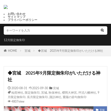
お問い合わせ
サイトマップ
プライバシーポリシー
12月限定御朱印
HOME
宮城
◆宮城 2025年9月限定御朱印がいただける神社
◆宮城 2025年9月限定御朱印がいただける神
社
2020-08-31
2025-09-30
宮城
秈荷神社
,
限定御朱印
,
宮城
,
秋保神社
,
櫻岡大神宮
,
坪沼八幡神社
,
9
月限定御朱印
,
長月限定御朱印
,
諏訪神社
,
重陽の節句御朱印
4807view
宮城