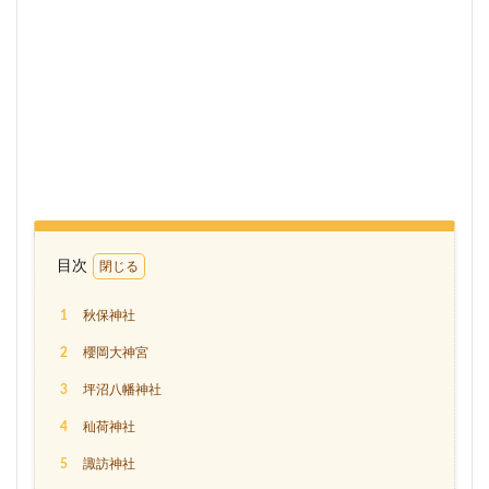
目次
1
秋保神社
2
櫻岡大神宮
3
坪沼八幡神社
4
秈荷神社
5
諏訪神社