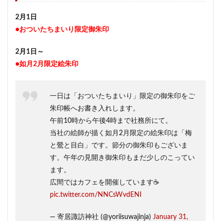
2月1日
●おついたちまいり限定御朱印
2月1日～
●如月2月限定絵朱印
一日は「おついたちまいり」限定の御朱印をご
朱印帳へお書き入れします。
午前10時から午後4時まで社務所にて。
当社の絵師が描く如月2月限定の絵朱印は「梅
と鶯と目白」です。節分の御朱印もございま
す。午年の見開き御朱印もまだ少しのこってい
ます。
広間ではカフェを開催しています☕️
pic.twitter.com/NNCsWvdENI
— 寄居諏訪神社 (@yoriisuwajinja)
January 31,