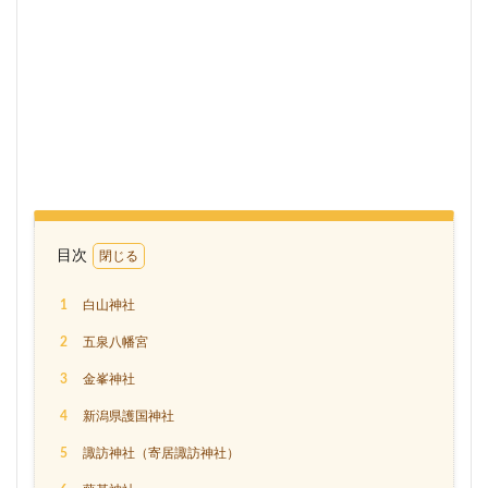
目次
1
白山神社
2
五泉八幡宮
3
金峯神社
4
新潟県護国神社
5
諏訪神社（寄居諏訪神社）