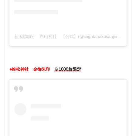
新潟総鎮守 白山神社 【公式】(@niigatahakusanjinja)がシェアした投稿
●蛇松神社 金御朱印
※1000枚限定