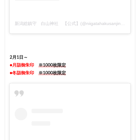
新潟総鎮守 白山神社 【公式】(@niigatahakusanjinja)がシェアした投稿
2月1日～
●月詣御朱印
※1000枚限定
●冬詣御朱印
※1000枚限定