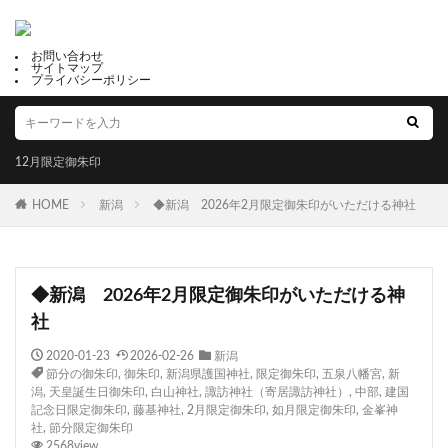
お問い合わせ
サイトマップ
プライバシーポリシー
12月限定御朱印
HOME
新潟
◆新潟 2026年2月限定御朱印がいただける神社
◆新潟 2026年2月限定御朱印がいただける神
社
2020-01-23
2026-02-26
新潟
節分の御朱印
,
御朱印
,
新潟県護国神社
,
限定御朱印
,
五泉八幡宮
,
新
潟
,
天皇誕生日御朱印
,
白山神社
,
諏訪神社（寄居諏訪神社）
,
中部
,
建国
記念日限定御朱印
,
藤基神社
,
2月限定御朱印
,
如月限定御朱印
,
金峯神
社
,
節分限定御朱印
2568view