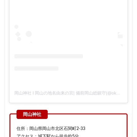
岡山神社 l 岡山の地名由来の宮| 備前岡山総鎮守(@okayamajinjya)がシェアした投稿
住所：岡山県岡山市北区石関町2-33
アクセス：城下駅から徒歩約5分