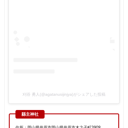
刈谷 勇人(@agatanusijinjya)がシェアした投稿
住所：岡山県井原市岡山県井原市木之子町3909