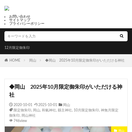
お問い合わせ
サイトマップ
プライバシーポリシー
12月限定御朱印
HOME
岡山
◆岡山 2025年10月限定御朱印がいただける神社
◆岡山 2025年10月限定御朱印がいただける神
社
2020-10-01
2025-10-01
岡山
限定御朱印
,
岡山
,
和氣神社
,
縣主神社
,
10月限定御朱印
,
神無月限定
御朱印
,
岡山神社
746view
岡山