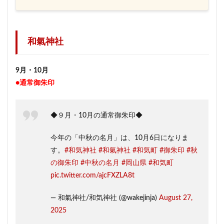
和氣神社
9月・10月
●通常御朱印
◆９月・10月の通常御朱印◆
今年の「中秋の名月」は、10月6日になりま
す。
#和気神社
#和氣神社
#和気町
#御朱印
#秋
の御朱印
#中秋の名月
#岡山県
#和気町
pic.twitter.com/ajcFXZLA8t
— 和氣神社/和気神社 (@wakejinja)
August 27,
2025