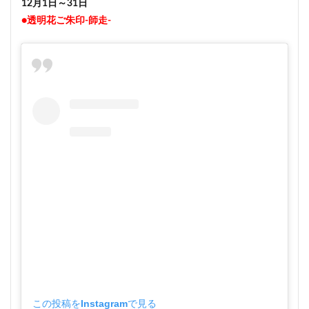
12月1日～31日
●透明花ご朱印-師走-
この投稿をInstagramで見る