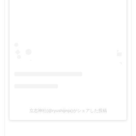
立志神社(@ryushijinja)がシェアした投稿