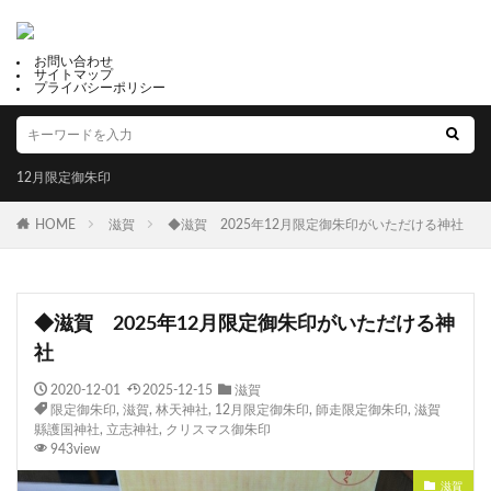
お問い合わせ
サイトマップ
プライバシーポリシー
12月限定御朱印
HOME
滋賀
◆滋賀 2025年12月限定御朱印がいただける神社
◆滋賀 2025年12月限定御朱印がいただける神
社
2020-12-01
2025-12-15
滋賀
限定御朱印
,
滋賀
,
林天神社
,
12月限定御朱印
,
師走限定御朱印
,
滋賀
縣護国神社
,
立志神社
,
クリスマス御朱印
943view
滋賀