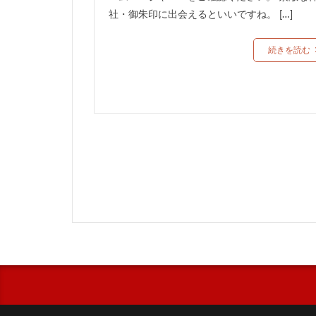
柴田神社
遠
社・御朱印に出会えるといいですね。 […]
紀元祭御朱印
登米神社
ひ
続きを読む
刈田神社
厚
こいのぼり限定御
和歌山
群馬
桐生天満宮
カラフルな御朱印
時をかける少女
見開きの御朱印
清洲山王宮日吉神
高瀬神社
磐
天皇誕生日御朱印
総社神社
神
高千穂神社