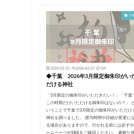
三輪神社
縣
差出磯大嶽山神社
千
丸子神社
小
久山年神社
横浜御嶽神社
神峰神社
天
津島神社
古
竹駒神社
彌
2020-02-25
2026-03-27
0件
大覚寺
岩淵
◆千葉 2026年3月限定御朱印がい
子孫繁栄
勝
だける神社
蒲生君平
真
「3月限定の御朱印がいただきたい！」「千葉
うさぎのおみくじ
この時期だけいただける御朱印はないの？」 
千光寺公園
いうことで千葉で3月限定の御朱印がいただけ
西院 春日神社
神社を調べました。 授与時間や詳細が変更に
る場合がありますので、行かれる前には必ずホ
太皷谷稲成神社
ームページやSNSをご確認ください。 素敵な