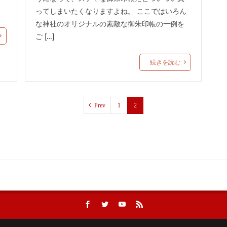
野郷八幡宮
長良神社
鎮守府八幡宮
新嘗祭限定御朱印
金井神
ってしまいたくなりますよね。 ここではいろん
紀元祭限定御朱印
夫婦杉
叶い石
新琴似神社
上里菅原神社
な神社のオリジナルの素敵な御朱印帳の一例を
な祭り特別御朱印
夏越の祓限定御朱印
日光
小石神社
クリス
ご […]
別神社
歌懸稻荷神社
住吉大社
長岡天満宮
高台寺
大野
朱印
芝大神宮
三嶽神社
洲本市
除災招福
交通安全
続きを読む
大阪天満宮
太宰府天満宮
岡山
吉田松陰
富山
静
東北
豊國神社
水の神様
人形供養
天王寺
佐佳枝廼社
Prev
1
2
赤坂氷川神社
十二色のご朱印帳
石切劔箭神社
新川皇大神社
豊受稲荷本宮
鉾立石
伊古奈比咩命神社
7月限定御朱印
祇園祭
疱瘡石
川田八幡神社
益子 鹿島神社
香川県
社
名古屋
初午参り
桃の節句限定御朱印
阿須賀神社
東
裂根裂神社
尾張猿田彦神社
お月見御朱印
健田須賀神社
前橋
御手洗神社
鏡の池の占い
玉造温泉
歌舞音曲
小泉神社
牛石神社・大松寺
日和佐八幡神社
那須温泉神社
岩崎神社
建
大谷地神社
豊龍神社
富士山小御嶽神社
伏見稲荷大社
住吉区