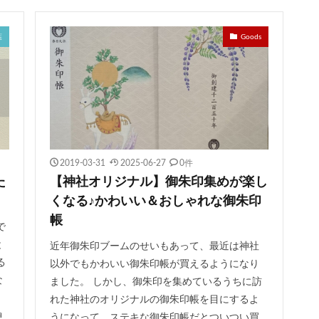
主神社
おしゃれ
宇治上神社
上野東照宮
結和の御朱印帳
今宮戎神社
千光寺ロープウェイ
草加神社
石都々古和気神社
葉
Goods
祝神社
藤島神社
梛神社
ブレスレット
日光二荒山神社
川越熊野神社
節分限定御朱印
紀元祭
相内神社
願望成就
橘神社
伊勢山皇大神宮
井伊谷宮
金蛇水神社
下神明天祖神
皇誕生日限定御朱印
奥の院
願い石
海南神社
市原稲荷神社
町神明宮
夏越大祓特別御朱印
草戸稲荷神社
小坂子八幡神社
彦神社
狩尾神社
晴明神社
阿邪訶根神社
十日恵比須神社
2019-03-31
2025-06-27
0件
八雲神社
天照御祖神社
御朱印帳
美人祈願
家内安全
大
た
【神社オリジナル】御朱印集めが楽し
負運
石清水八幡宮
沖縄
鳥取
松陰神社
中部地方
くなる♪かわいい＆おしゃれな御朱印
田幸村
別小江神社
竜宮神社
下着
富部神社
阿佐ヶ谷神
帳
で
さくらの御朱印
川越氷川神社
到津八幡神社
青森
下鴨
と
近年御朱印ブームのせいもあって、最近は神社
大原神社
榛名神社
白浜神社
浅間神社
伊賀八幡宮
心結
る
以外でもかわいい御朱印帳が買えるようになり
武雄のあかりめぐり
霜月限定御朱印
けんこう守
高円寺氷川神
な
ました。 しかし、御朱印を集めているうちに訪
れた神社のオリジナルの御朱印帳を目にするよ
冨士御室浅間神社
神代文字の御朱印
子供の日限定御朱印
若宮
神
うになって、ステキな御朱印帳だとついつい買