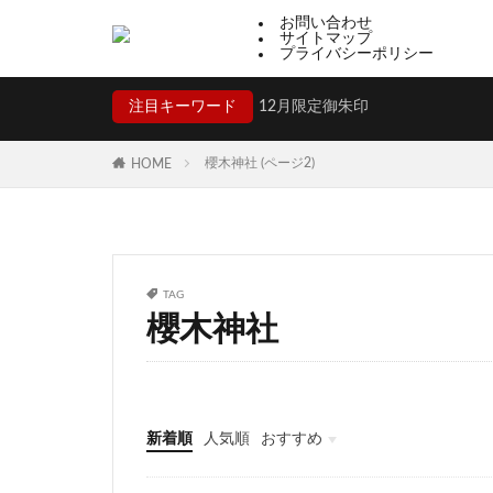
お問い合わせ
吾平津神社
サイトマップ
プライバシーポリシー
ペット祈願
芳賀天満宮
注目キーワード
12月限定御朱印
カラフル
1
櫻木神社 (ページ2)
二柱神社
賀
HOME
元祇園梛神社
多度大社
崇
麻賀多神社
富士山東口本宮 
TAG
櫻木神社
津軽赤倉山神社
隠津島神社
和歌山縣護國神社
入蜻蛉形式
新着順
人気順
おすすめ
防府天満宮
福井
山梨
静岡
京都
大阪
兵庫
奈良
和歌山
香川
高知
福岡
佐賀