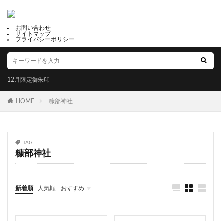
ハート
江島杉山神社
湊稲荷神社
年に一度しか参拝できない
鎌数伊勢大神宮
柏神社
お問い合わせ
金櫻神社
京都市
出雲大社埼玉分院
勝水
サイトマップ
プライバシーポリシー
久留米総社 日吉神社
ひな祭り御朱印
猪目
平柳 星宮神社
富里 香取神社
夏詣特別御朱印
湯倉神社
長沼八幡宮
良縁成就
12月限定御朱印
刺田比古神社 岡の宮
日峯神社
岡田宮（岡田神社)
HOME
糠部神社
伊佐爾波神社
八重垣神社
比治山神社
鳩ケ谷氷川神社
談山神社
豊山八幡神社
熱日髙彦神社
猿場稲荷神社
高塚熊野神社
TAG
赤城神社
服部天神宮
船玉神社
豊平神社
糠部神社
笠間稲荷神社 東京別社
篠崎八幡神社
蚊里田八幡宮
丹生都比売神社
加冠の儀奉祝御朱印
新着順
人気順
おすすめ
串間神社
高田神社
谷山神社
福井
山梨
静岡
京都
大阪
兵庫
奈良
和歌山
香川
高知
福岡
佐賀
令和八年八月八日限定御朱印
御朱印
四国