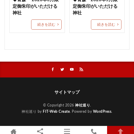
今泉八坂神社
白鳥八幡宮
椿神社
鏡の池
定御朱印がいただける
定御朱印がいただける
快神社
鹿島大神宮
お月見の御朱印
神社
神社
河内阿蘇神社
幸先詣御朱印
建国記念日限定御朱印
続きを読む
続きを読む
子供の日
立志神社
大宮住吉神社
沓掛香取神社
神戸
射水神社
天長節御朱印
秋詣限定御朱印
柏原八幡宮
呑香稲荷神社
藤基神社
岩國白蛇神社
鏑八幡神社
令和八年八月八日特別限定御朱印
おのころ島神社
大阪
三つ葉葵
縁結び
福島
宮崎
資格
本居宣長ノ宮
福岡
宮崎天満宮
サイトマップ
和氣神社
榴岡天満宮
織田信長
長宗我部元親
徳川家康
烏森神社
唐人駄場
大山祇神社
© Copyright 2026
神社巡り
.
大国主神社
那智の滝
しるべ
東京大神宮
神社巡り by
FIT-Web Create
. Powered by
WordPress
.
どこで買えるのか
岸城神社
香取神社
篠山神社
砥鹿神社
石鎚神社
綺麗な御朱印