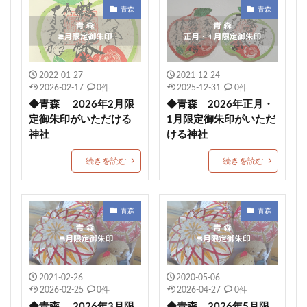
綺麗な海
大国主命
山形
長崎
受験
青森
青森
頭之宮四方神社
神様
福良天満宮
硯井天満宮
秋保神社
手力雄神社
潮江天満宮
神田明神
高木神社
足摺岬
鹿島神社
敷津松之宮神社
2022-01-27
2021-12-24
延命長寿の水
ホリーホック
飯笠山神社
2026-02-17
0件
2025-12-31
0件
◆青森 2026年2月限
◆青森 2026年正月・
御朱印帳のサイズは
カブの御朱印帳
定御朱印がいただける
1月限定御朱印がいただ
創建2050年記念の御朱印帳
天の岩屋
田無神社
神社
ける神社
三蔵稲荷神社
水堂須佐之男神社
尼崎えびす神社
続きを読む
続きを読む
神祇大社
裾野市
小幡八幡宮
壺井八幡宮
年に2日しか開設されない駅
糀谷八幡宮
10月限定御朱印
厄除け玉
岡崎神社
青森
青森
大山阿夫利神社
富士吉田市
脇浜神社
弥生限定御朱印
新潟県護国神社
境香取神社
6月の御朱印
北野天満神社
一宮神社
2021-02-26
2020-05-06
2026-02-25
0件
2026-04-27
0件
牛田早稲田神社
櫻井子安神社
新嘗祭御朱印
◆青森 2026年3月限
◆青森 2026年5月限