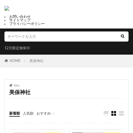
冨士山下宮小室浅間神社
滋賀県護国神社
岩津天満宮
三津嚴島神社
郵送可能
お問い合わせ
鹿角 八坂神社
星田妙見宮
温泉神社
サイトマップ
プライバシーポリシー
千代ヶ岡八幡宮
十五夜
下野國 鷲宮神社
年越大祓御朱印
白髭神社
川津来宮神社
占い
成功勝利
大鳥大社
大牟田神社
彦嶽宮
12月限定御朱印
由緒
藤田神社
田村神社
太上神社
HOME
美保神社
良縁の鈴
黒龍
五方山 熊野神社
芦屋神社
こいのぼり御朱印
橿原神宮
烏谷崎神社
恵運寺
上尾御嶽神社
角館總鎭守 神明社
TAG
恩智神社
多太神社
南あわじ市
限定御朱印
美保神社
パワースポット
うさぎ
茨城
少彦名神社
合格
近江神宮
佐賀
藤川天神
新着順
人気順
おすすめ
厳島神社天神社
太平山三吉神社総本宮
真田神社
福井
山梨
静岡
京都
大阪
兵庫
奈良
和歌山
香川
高知
福岡
佐賀
関東
荏柄天神社
子安神社
唐人石