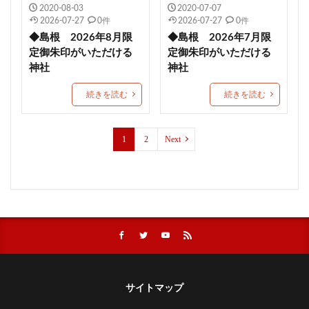
2020-08-03
2020-07-07
絶景
針供養
三輪神社
縣主神社
2026-07-27
0件
2026-07-27
0件
おしゃれ
宇治上神社
上野東照宮
◆島根 2026年8月限
◆島根 2026年7月限
結和の御朱印帳
岡田宮
差出磯大嶽山神社
定御朱印がいただける
定御朱印がいただける
神社
神社
今宮戎神社
千光寺ロープウェイ
草加神社
石都々古和気神社
下田市
丸子神社
小祝神社
続きを読む
続きを読む
藤島神社
梛神社
ブレスレット
日光二荒山神社
11月限定御朱印
久山年神社
1
2
Next
川越熊野神社
節分限定御朱印
紀元祭
相内神社
願望成就
皐月限定御朱印
横浜御嶽神社
橘神社
伊勢山皇大神宮
井伊谷宮
金蛇水神社
下神明天祖神社
青島神社
神峰神社
天皇誕生日限定御朱印
奥の院
願い石
海南神社
市原稲荷神社
伊達神社
津島神社
古町神明宮
サイトマップ
夏越大祓特別御朱印
草戸稲荷神社
小坂子八幡神社