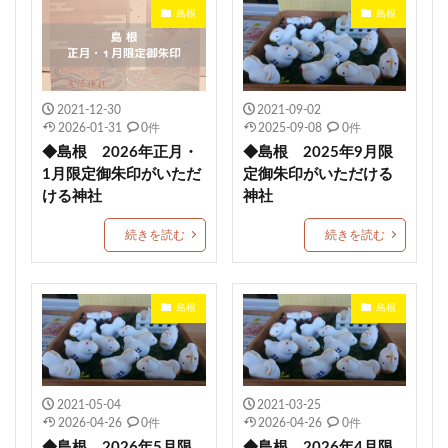
かつおのたたき丼
商売繁盛
九重神社
島根
島根
kichijitsu
季節限定御朱印
小野照崎神社
速秋津比売神のイラストが描かれた御朱印帳
間々田八幡宮
阿智神社
かわいい御朱印
2021-12-30
2021-09-02
艮神社
押し花
戸越八幡神社
ペット可
2026-01-31
0件
2025-09-08
0件
◆島根 2026年正月・
◆島根 2025年9月限
建勲神社
大将軍神社
下野星宮神社
1月限定御朱印がいただ
定御朱印がいただける
駐車場情報
毛谷黒龍神社
網戸神社
ける神社
神社
石清尾八幡宮
師走限定御朱印
如月限定御朱印
続きを読む
続きを読む
神馬
七所神社
城山八幡宮
伏木香取神社
蛇窪神社(天祖神社)
重蔵神社
伊太祁曽神社
小御門神社
成田豊住熊野神社
白鷺神社
島根
島根
日出若宮八幡宮
年越限定御朱印
艫神社
猫の日限定御朱印
子授
玉作湯神社
茨城縣護国神社
別所琴平神社
美幌神社
伊豆
2021-05-04
2021-03-25
2026-04-26
0件
2026-04-26
0件
厚真神社
穂高神社
神炊館神社
スイーツ
◆島根 2026年5月限
◆島根 2026年4月限