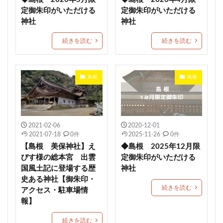
一山神社
小坂熊野神社
都波岐奈加等神社
定御朱印がいただける
定御朱印がいただける
こどもの日御朱印
住吉 生根神社
館腰神社
神社
神社
了法寺
杭瀬熊野神社
吾平津神社
朝峯神社
続きを読む
続きを読む
八乙女八幡神社
由良湊神社
期間限定御朱印
大阪市
ねこ
栃木
健康成就
神社
島根
島根
海津天神社
熊本
照國神社
尾長天満宮
荘内神社
菅原神社
千勝神社
本居宣長
菊名神社
ストーンサークル
淡嶋神社
厄除祈願
於菊稲荷神社
カラフル
2021-02-06
2020-12-01
2021-07-18
0件
2025-11-26
0件
1日枚数限定御朱印
浅草神社
素鵞神社
【島根 美保神社】え
◆島根 2025年12月限
眞田神社
伊豫豆比古命神社
天之宮
二柱神社
びす様の総本宮 出雲
定御朱印がいただける
国風土記に登場する歴
神社
賀茂別雷神社
岡田神社（岡田宮）
満願成就
史ある神社【御朱印・
沼津市
大野神社
朔日まいり
元祇園梛神社
続きを読む
アクセス・駐車場情
龍の絵
川越八幡宮
青木天満宮
屋島神社
報】
金峯神社
岐阜護国神社
多度大社
崇道天皇社
続きを読む