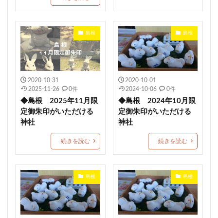
御嶽神社茅萱宮
5月限定御朱印
村屋坐弥冨都比売神社
小濱神社
麻賀多神社
島根
島根
重陽の節句御朱印
宇都宮二荒山神社
常陸第三宮吉田神社
多治速比売神社
富士山東口本宮 冨士浅間神社
紀元節限定御朱印
諸願成就
松江市
端午の節句限定御朱印
2020-10-31
2020-10-01
2025-11-26
0件
2024-10-06
0件
津軽赤倉山神社
子安稲荷神社
秈荷神社
◆島根 2025年11月限
◆島根 2024年10月限
丸子浅間神社
田間神社
梨木神社
元三島神社
定御朱印がいただける
定御朱印がいただける
神社
神社
隠津島神社
花巻神社
手稲神社
七夕の御朱印
西成 生根神社
群馬県護国神社
和歌山縣護國神社
続きを読む
続きを読む
水無瀬神宮
速谷神社
茅の輪御朱印
戸澤神社
浄化
再起復活
土佐神社
観音寺市
埼玉
島根
島根
ペット祈願
資格合格
豊満神社
大分
普天満宮
廿日市天満宮
小平潟天満宮
武田神社
芳賀天満宮
日本三大天神
龍馬神社