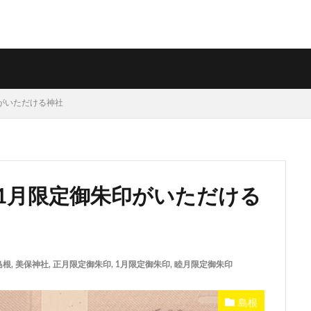
印がいただける神社
・1月限定御朱印がいただける
島根
,
美保神社
,
正月限定御朱印
,
1月限定御朱印
,
睦月限定御朱印
島根