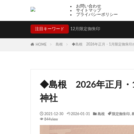
お問い合わせ
サイトマップ
プライバシーポリシー
注目キーワード
12月限定御朱印
島根
◆島根 2026年正月・1月限定御朱
HOME
◆島根 2026年正月
神社
2021-12-30
2026-01-31
島根
限定御朱印
,
844view