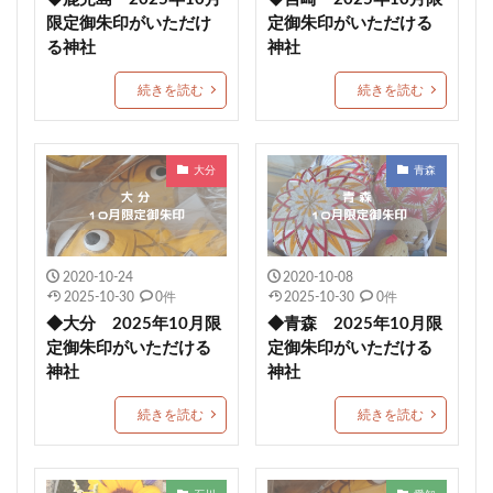
限定御朱印がいただけ
定御朱印がいただける
駐車場情報
毛谷黒龍神社
網戸神社
る神社
神社
石清尾八幡宮
師走限定御朱印
如月限定御朱印
神馬
七所神社
城山八幡宮
伏木香取神社
続きを読む
続きを読む
蛇窪神社(天祖神社)
重蔵神社
伊太祁曽神社
小御門神社
成田豊住熊野神社
白鷺神社
大分
青森
日出若宮八幡宮
年越限定御朱印
艫神社
猫の日限定御朱印
子授
玉作湯神社
茨城縣護国神社
別所琴平神社
美幌神社
伊豆
2020-10-24
2020-10-08
厚真神社
穂高神社
神炊館神社
スイーツ
2025-10-30
0件
2025-10-30
0件
一山神社
小坂熊野神社
都波岐奈加等神社
◆大分 2025年10月限
◆青森 2025年10月限
定御朱印がいただける
定御朱印がいただける
こどもの日御朱印
住吉 生根神社
館腰神社
神社
神社
了法寺
杭瀬熊野神社
吾平津神社
朝峯神社
続きを読む
続きを読む
八乙女八幡神社
浄化
再起復活
土佐神社
観音寺市
埼玉
ペット祈願
資格合格
豊満神社
大分
普天満宮
廿日市天満宮