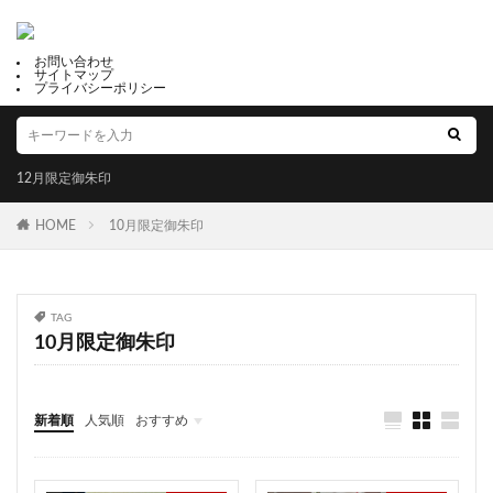
太平山三吉神社総本宮
真田神社
関東
荏柄天神社
子安神社
唐人石巨石群
お問い合わせ
サイトマップ
足摺黒潮市場
種銭
七社神社
千糸繍院
プライバシーポリシー
御利益
福母八幡宮
だんじりの御朱印帳
鶴峯八幡宮
鎮西大社 諏訪神社
出雲大社福井分院
12月限定御朱印
尾道市
天井画
水堂須佐男神社
縁起石
強運守護
検見川神社
眞中神社
四条
HOME
10月限定御朱印
諏訪神社
三島神社
子宝恵方犬
12月限定御朱印
2月限定御朱印
冨士山下宮小室浅間神社
滋賀県護国神社
TAG
10月限定御朱印
岩津天満宮
三津嚴島神社
郵送可能
鹿角 八坂神社
星田妙見宮
温泉神社
千代ヶ岡八幡宮
十五夜
下野國 鷲宮神社
新着順
人気順
おすすめ
年越大祓御朱印
白髭神社
川津来宮神社
占い
福井
山梨
静岡
京都
大阪
兵庫
奈良
和歌山
香川
高知
福岡
佐賀
成功勝利
大鳥大社
大牟田神社
彦嶽宮