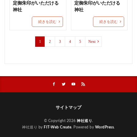
定御朱印がいただける
定御朱印がいただける
津軽赤倉山神社
子安稲荷神社
秈荷神社
神社
神社
丸子浅間神社
田間神社
梨木神社
元三島神社
続きを読む
続きを読む
隠津島神社
花巻神社
手稲神社
七夕の御朱印
西成 生根神社
群馬県護国神社
和歌山縣護國神社
1
2
3
4
5
Next
水無瀬神宮
速谷神社
茅の輪御朱印
戸澤神社
除災
心願成就
入蜻蛉形式
琴弾八幡宮
千葉
合格祈願
グッズ
北野天満宮
鹿児島
勝利の神様
防府天満宮
九州
武田信玄
蒲生神社
エジソン合格祈願絵馬
金神社
絶景
針供養
三輪神社
縣主神社
おしゃれ
宇治上神社
上野東照宮
サイトマップ
結和の御朱印帳
岡田宮
差出磯大嶽山神社
今宮戎神社
千光寺ロープウェイ
草加神社
© Copyright 2026
神社巡り
.
石都々古和気神社
下田市
丸子神社
小祝神社
神社巡り by
FIT-Web Create
. Powered by
WordPress
.
藤島神社
梛神社
ブレスレット