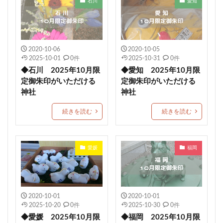
石川
愛知
小平潟天満宮
武田神社
芳賀天満宮
日本三大天神
龍馬神社
ストーンサークル
淡嶋神社
厄除祈願
於菊稲荷神社
カラフル
2020-10-06
2020-10-05
1日枚数限定御朱印
浅草神社
素鵞神社
2025-10-01
0件
2025-10-31
0件
◆石川 2025年10月限
◆愛知 2025年10月限
眞田神社
伊豫豆比古命神社
天之宮
二柱神社
定御朱印がいただける
定御朱印がいただける
賀茂別雷神社
岡田神社（岡田宮）
満願成就
神社
神社
沼津市
大野神社
朔日まいり
元祇園梛神社
続きを読む
続きを読む
龍の絵
川越八幡宮
青木天満宮
屋島神社
金峯神社
岐阜護国神社
多度大社
崇道天皇社
御嶽神社茅萱宮
5月限定御朱印
愛媛
福岡
村屋坐弥冨都比売神社
小濱神社
麻賀多神社
重陽の節句御朱印
宇都宮二荒山神社
常陸第三宮吉田神社
多治速比売神社
2020-10-01
2020-10-01
2025-10-20
0件
2025-10-30
0件
富士山東口本宮 冨士浅間神社
紀元節限定御朱印
◆愛媛 2025年10月限
◆福岡 2025年10月限
諸願成就
松江市
端午の節句限定御朱印