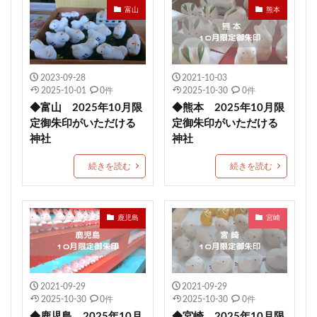
富山
熊本
由緒
藤田神社
田村神社
太上神社
良縁の鈴
黒龍
五方山 熊野神社
芦屋神社
こいのぼり御朱印
橿原神宮
烏谷崎神社
恵運寺
上尾御嶽神社
角館總鎭守 神明社
2023-09-28
2021-10-03
2025-10-01
0件
2025-10-30
0件
恩智神社
多太神社
由良湊神社
◆富山 2025年10月限
◆熊本 2025年10月限
期間限定御朱印
大阪市
ねこ
栃木
定御朱印がいただける
定御朱印がいただける
神社
神社
健康成就
神社
海津天神社
熊本
照國神社
尾長天満宮
荘内神社
菅原神社
続きを読む
続きを読む
千勝神社
本居宣長
菊名神社
唐人石
かつおのたたき丼
商売繁盛
九重神社
鹿児島
宮崎
kichijitsu
季節限定御朱印
小野照崎神社
速秋津比売神のイラストが描かれた御朱印帳
間々田八幡宮
阿智神社
かわいい御朱印
2021-09-29
2021-09-29
艮神社
押し花
戸越八幡神社
ペット可
2025-10-30
0件
2025-10-30
0件
建勲神社
大将軍神社
下野星宮神社
◆鹿児島 2025年10月
◆宮崎 2025年10月限