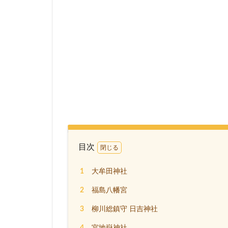
目次
1
大牟田神社
2
福島八幡宮
3
柳川総鎮守 日吉神社
4
宮地嶽神社