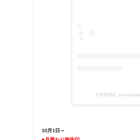
大牟田神社 oomutajin
10月1日～
●月替わり御朱印