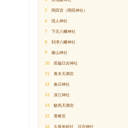
5
岡田宮（岡田神社）
6
現人神社
7
下庄八幡神社
8
到津八幡神社
9
篠山神社
10
田脇日吉神社
11
青木天満宮
12
春日神社
13
深江神社
14
駛馬天満宮
15
香椎宮
16
久留米総社 日吉神社