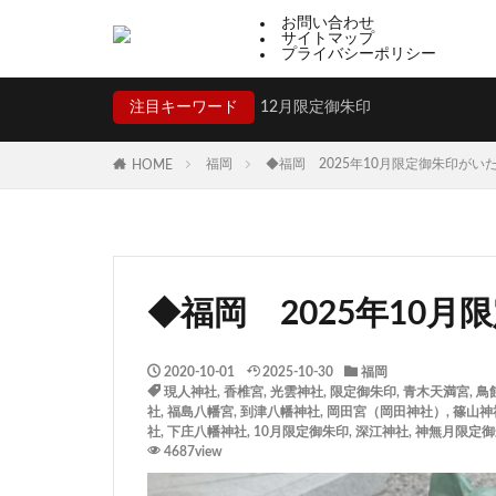
お問い合わせ
サイトマップ
プライバシーポリシー
注目キーワード
12月限定御朱印
福岡
◆福岡 2025年10月限定御朱印がい
HOME
◆福岡 2025年10
2020-10-01
2025-10-30
福岡
現人神社
,
香椎宮
,
光雲神社
,
限定御朱印
,
青木天満宮
,
鳥
社
,
福島八幡宮
,
到津八幡神社
,
岡田宮（岡田神社）
,
篠山神
社
,
下庄八幡神社
,
10月限定御朱印
,
深江神社
,
神無月限定御
4687view