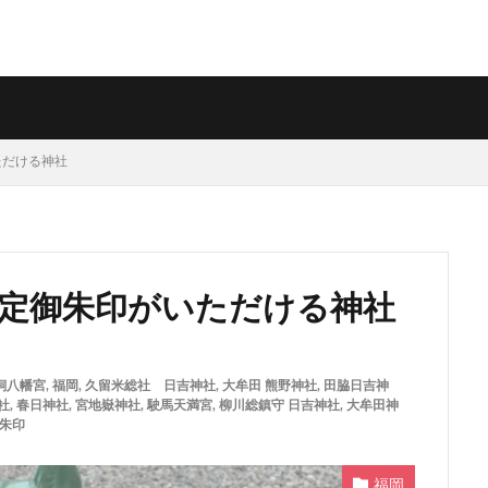
ただける神社
月限定御朱印がいただける神社
飼八幡宮
,
福岡
,
久留米総社 日吉神社
,
大牟田 熊野神社
,
田脇日吉神
社
,
春日神社
,
宮地嶽神社
,
駛馬天満宮
,
柳川総鎮守 日吉神社
,
大牟田神
朱印
福岡