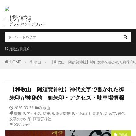
お問い合わせ
サイトマップ
プライバシーポリシー
12月限定御朱印
HOME
和歌山
【和歌山 阿須賀神社】神代文字で書かれた御朱印
【和歌山 阿須賀神社】神代文字で書かれた御
朱印が神秘的 御朱印・アクセス・駐車場情報
2020-03-22
和歌山
御朱印
,
アクセス
,
駐車場
,
限定御朱印
,
和歌山
,
世界遺産
,
新宮市
,
神代
文字の御朱印
,
阿須賀神社
5109view
和歌山