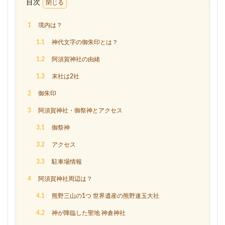
目次
1
境内は？
1.1
神代文字の御朱印とは？
1.2
阿須賀神社の由緒
1.3
末社は2社
2
御朱印
3
阿須賀神社・御祭神とアクセス
3.1
御祭神
3.2
アクセス
3.3
駐車場情報
4
阿須賀神社周辺は？
4.1
熊野三山の1つ 世界遺産の熊野速玉大社
4.2
神が降臨した聖地 神倉神社