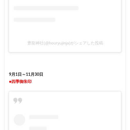
豊龍神社(@houryujinja)がシェアした投稿
9月1日～11月30日
●四季御朱印