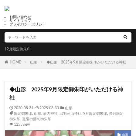
お問い合わせ
サイトマップ
プライバシーポリシー
12月限定御朱印
HOME
山形
◆山形 2025年9月限定御朱印がいただける神社
◆山形 2025年9月限定御朱印がいただける神
社
2020-08-31
2025-08-30
山形
限定御朱印
,
山形
,
荘内神社
,
出羽三山神社
,
9月限定御朱印
,
長月限定
御朱印
,
重陽の節句御朱印
1255view
山形