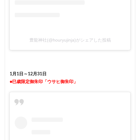
豊龍神社(@houryujinja)がシェアした投稿
1月1日～12月31日
●巳歳限定御朱印「ウサヒ御朱印」