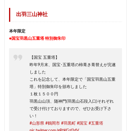
出羽三山神社
本年限定
●国宝羽黒山五重塔 特別御朱印
【国宝 五重塔】
昨年9月末、国宝･五重塔の柿葺き葺替えが完遂
しました
これを記念して、本年限定で「国宝羽黒山五重
塔」特別御朱印を頒布しました
１枚１５００円
羽黒山山頂、随神門(羽黒山石段入口)それぞれ
で受け付けておりますので、ぜひお受け下さ
い！
#山形県
#鶴岡市
#羽黒町
#国宝
#五重塔
pic.twitter.com/gRtKGzl2dV