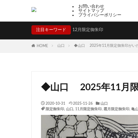
お問い合わせ
サイトマップ
プライバシーポリシー
注目キーワード
12月限定御朱印
山口
◆山口 2025年11月限定御朱印がい
HOME
◆山口 2025年11
2020-10-31
2025-11-26
山口
限定御朱印
,
山口
,
11月限定御朱印
,
霜月限定御朱印
,
亀