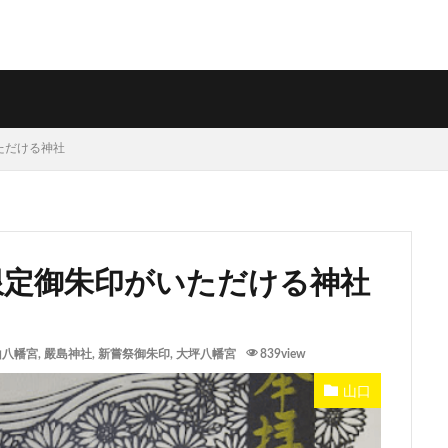
ただける神社
月限定御朱印がいただける神社
山八幡宮
,
嚴島神社
,
新嘗祭御朱印
,
大坪八幡宮
839view
山口