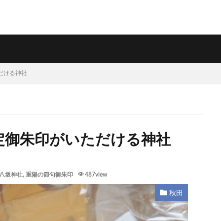
ただける神社
限定御朱印がいただける神社
 八坂神社
,
重陽の節句御朱印
487view
秋田