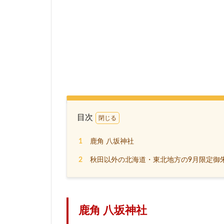
目次
1
鹿角 八坂神社
2
秋田以外の北海道・東北地方の9月限定御
鹿角 八坂神社