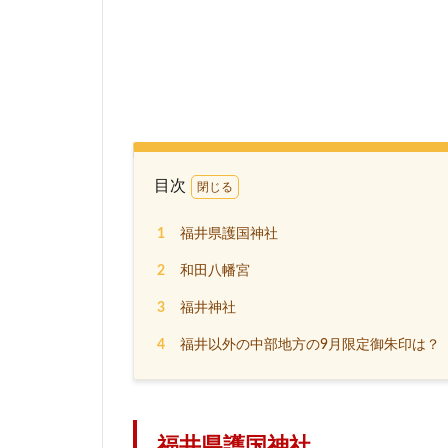
目次
1
福井県護国神社
2
和田八幡宮
3
福井神社
4
福井以外の中部地方の9月限定御朱印は？
福井県護国神社