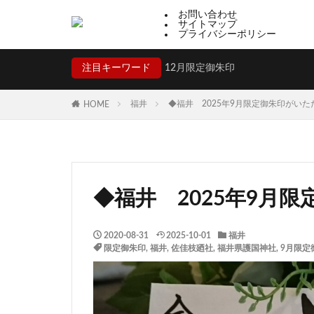
お問い合わせ
サイトマップ
プライバシーポリシー
注目キーワード
12月限定御朱印
福井
◆福井 2025年9月限定御朱印がい
HOME
◆福井 2025年9月
2020-08-31
2025-10-01
福井
限定御朱印
,
福井
,
佐佳枝廼社
,
福井県護国神社
,
9月限定