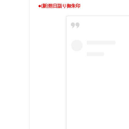
●(新)朔日詣り御朱印