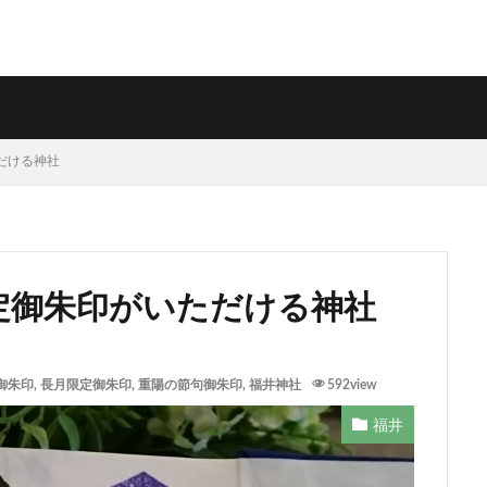
ただける神社
限定御朱印がいただける神社
御朱印
,
長月限定御朱印
,
重陽の節句御朱印
,
福井神社
592view
福井