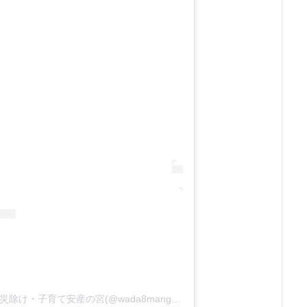
【公式】總社 和田八幡宮 ⛩️厄災除け・子育て安産の宮(@wada8mangu)がシェアした投稿