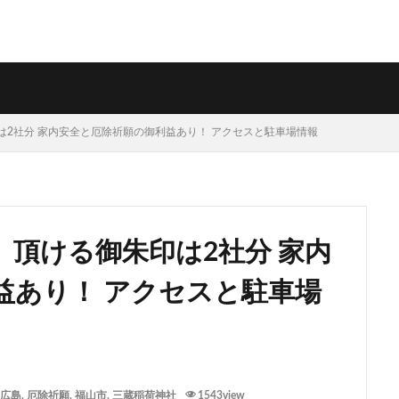
2社分 家内安全と厄除祈願の御利益あり！ アクセスと駐車場情報
頂ける御朱印は2社分 家内
益あり！ アクセスと駐車場
広島
,
厄除祈願
,
福山市
,
三蔵稲荷神社
1543view