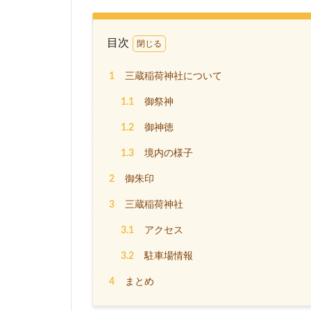
目次
1
三蔵稲荷神社について
1.1
御祭神
1.2
御神徳
1.3
境内の様子
2
御朱印
3
三蔵稲荷神社
3.1
アクセス
3.2
駐車場情報
4
まとめ