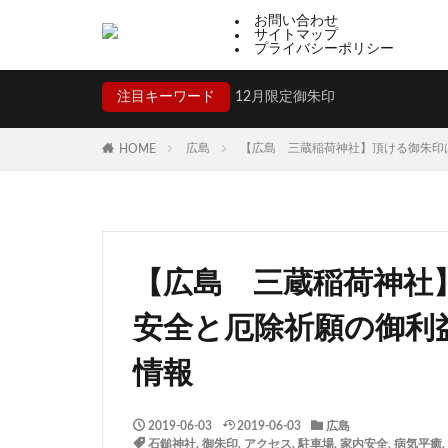
お問い合わせ
サイトマップ
プライバシーポリシー
注目キーワード
12月限定御朱印
広島
【広島 三蔵稲荷神社】頂ける御朱印は
HOME
【広島 三蔵稲荷神社】
安全と厄除祈願の御利
情報
2019-06-03
2019-06-03
広島
石鎚神社
,
御朱印
,
アクセス
,
駐車場
,
家内安全
,
病気平癒
,