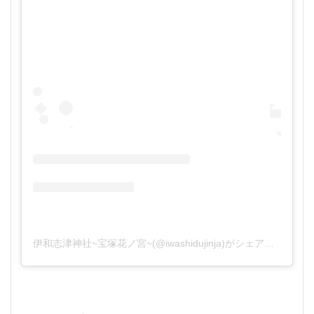
伊和志津神社~宝塚花ノ宮~(@iwashidujinja)がシェアした投稿