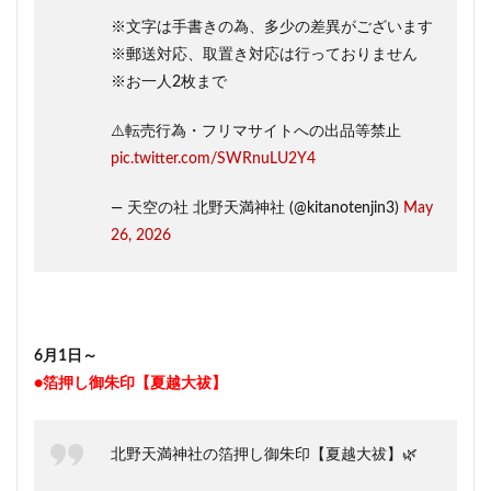
※文字は手書きの為、多少の差異がございます
※郵送対応、取置き対応は行っておりません
※お一人2枚まで
⚠️転売行為・フリマサイトへの出品等禁止
pic.twitter.com/SWRnuLU2Y4
— 天空の社 北野天満神社 (@kitanotenjin3)
May
26, 2026
6月1日～
●箔押し御朱印【夏越大祓】
北野天満神社の箔押し御朱印【夏越大祓】🌿