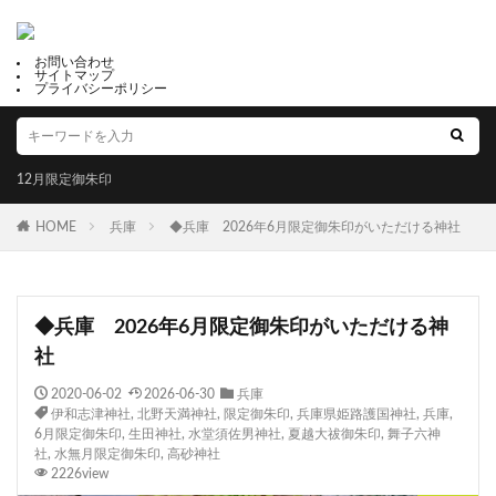
お問い合わせ
サイトマップ
プライバシーポリシー
12月限定御朱印
HOME
兵庫
◆兵庫 2026年6月限定御朱印がいただける神社
◆兵庫 2026年6月限定御朱印がいただける神
社
2020-06-02
2026-06-30
兵庫
伊和志津神社
,
北野天満神社
,
限定御朱印
,
兵庫県姫路護国神社
,
兵庫
,
6月限定御朱印
,
生田神社
,
水堂須佐男神社
,
夏越大祓御朱印
,
舞子六神
社
,
水無月限定御朱印
,
高砂神社
2226view