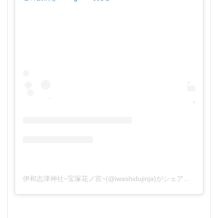
伊和志津神社~宝塚花ノ宮~(@iwashidujinja)がシェアした投稿