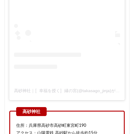
高砂神社｜〚幸福を授く〛縁の宮(@takasago_jinja)がシェアした投稿
住所：兵庫県高砂市高砂町東宮町190
アクセス：山陽電鉄 高砂駅から徒歩約15分