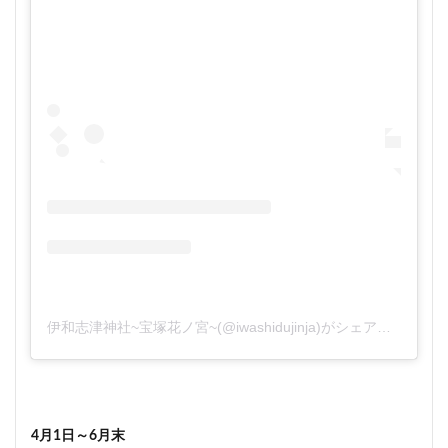
伊和志津神社~宝塚花ノ宮~(@iwashidujinja)がシェアした投稿
4月1日～6月末