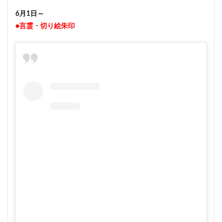
6月1日～
●言霊・切り絵朱印