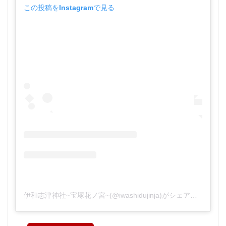
この投稿をInstagramで見る
伊和志津神社~宝塚花ノ宮~(@iwashidujinja)がシェアした投稿