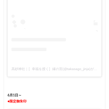
高砂神社｜〚幸福を授く〛縁の宮(@takasago_jinja)がシェアした投稿
6月1日～
●限定御朱印