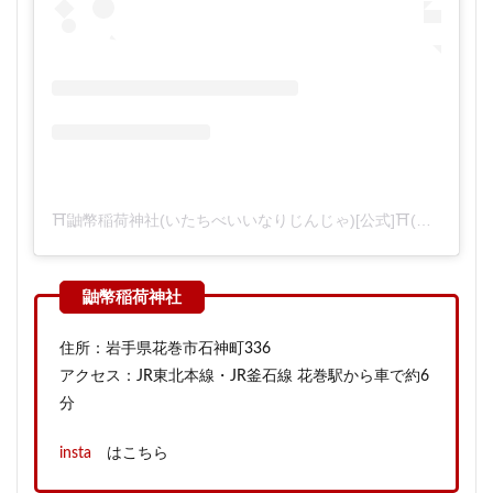
⛩鼬幣稲荷神社(いたちべいいなりじんじゃ)[公式]⛩(@itachibeiinari)がシェアした投稿
住所：岩手県花巻市石神町336
アクセス：JR東北本線・JR釜石線 花巻駅から車で約6
分
insta
はこちら