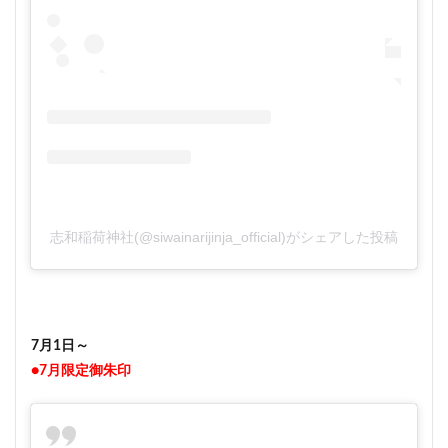
志和稲荷神社(@siwainarijinja_official)がシェアした投稿
7月1日～
●7月限定御朱印