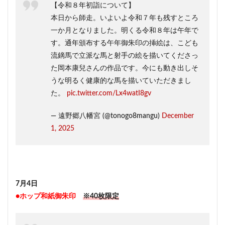
【令和８年初詣について】
本日から師走。いよいよ令和７年も残すところ
一か月となりました。明くる令和８年は午年で
す。通年頒布する午年御朱印の挿絵は、こども
流鏑馬で立派な馬と射手の絵を描いてくださっ
た岡本康兒さんの作品です。今にも動き出しそ
うな明るく健康的な馬を描いていただきまし
た。
pic.twitter.com/Lx4watI8gv
— 遠野郷八幡宮 (@tonogo8mangu)
December
1, 2025
7月4日
●ホップ和紙御朱印
※40枚限定