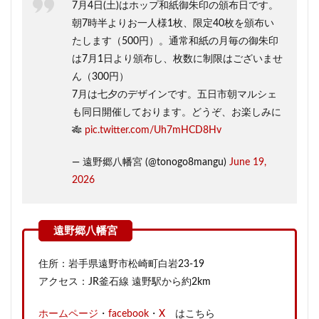
7月4日(土)はホップ和紙御朱印の頒布日です。
朝7時半よりお一人様1枚、限定40枚を頒布い
たします（500円）。通常和紙の月毎の御朱印
は7月1日より頒布し、枚数に制限はございませ
ん（300円）
7月は七夕のデザインです。五日市朝マルシェ
も同日開催しております。どうぞ、お楽しみに
🎋
pic.twitter.com/Uh7mHCD8Hv
— 遠野郷八幡宮 (@tonogo8mangu)
June 19,
2026
住所：岩手県遠野市松崎町白岩23-19
アクセス：JR釜石線 遠野駅から約2km
ホームページ
・
facebook
・
X
はこちら