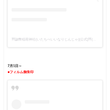
⛩鼬幣稲荷神社(いたちべいいなりじんじゃ)[公式]⛩(@itachibeiinari)がシェアした投稿
7月1日～
●フィルム御朱印