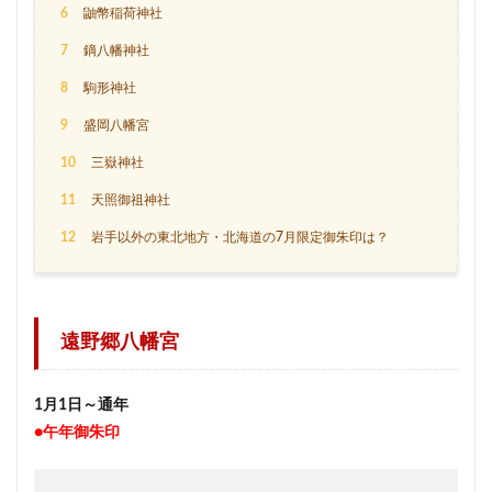
6
鼬幣稲荷神社
7
鏑八幡神社
8
駒形神社
9
盛岡八幡宮
10
三嶽神社
11
天照御祖神社
12
岩手以外の東北地方・北海道の7月限定御朱印は？
遠野郷八幡宮
1月1日～通年
●午年御朱印