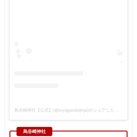
鳥谷崎神社【公式】(@toyagasakijinja)がシェアした投稿