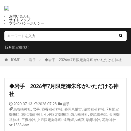
お問い合わせ
サイトマップ
プライバシーポリシー
12月限定御朱印
HOME
岩手
◆岩手 2026年7月限定御朱印がいただける神社
◆岩手 2026年7月限定御朱印がいただける神
社
2020-07-13
2026-07-28
岩手
烏谷崎神社
,
岩手
,
呑香稲荷神社
,
盛岡八幡宮
,
鼬幣稲荷神社
,
7月限定
御朱印
,
志和稲荷神社
,
七夕限定御朱印
,
鏑八幡神社
,
夏詣御朱印
,
天照御
祖神社
,
三嶽神社
,
文月限定御朱印
,
遠野郷八幡宮
,
駒形神社
,
花巻神社
1533view