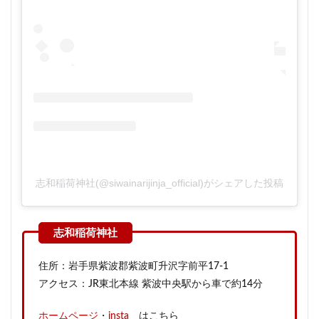
志和稲荷神社(@siwainarijinja_official)がシェアした投稿
住所：岩手県紫波郡紫波町升沢字前平17-1
アクセス：JR東北本線 紫波中央駅から車で約14分
ホームページ
・
insta
はこちら