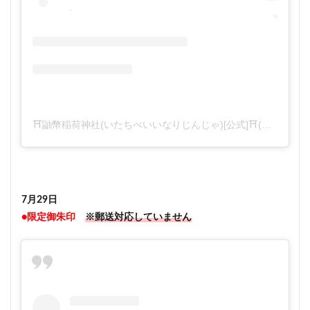
⛩鼬幣稲荷神社(いたちべいいなりじんじゃ)[公式]⛩(@itachibeiinari)がシェアした投稿
7月29日
●限定御朱印
※郵送対応していません