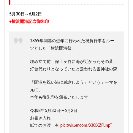
5月30日～6月2日
●横浜開港記念御朱印
1859年開港の翌年に行われた祝賀行事をルー
ツとした「横浜開港祭」
埋め立て前、保土ヶ谷に海が近かったその昔、
灯台代わりとなっていたと云われる当神社の森
「開港を祝い港に感謝しよう」というテーマを
元に、
本年も御朱印を頒布いたします
令和8年5月30日〜6月2日
お書き入れ
紙でのお渡し有
pic.twitter.com/XIOXZFunpT