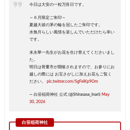
今日は大安の一粒万倍日です。
～６月限定ご朱印～
夏越大祓の茅の輪を冠したご朱印です。
水無月らしい風情を楽しんでいただけたら幸い
です。
末永華一先生がお花を生け替えてくださいまし
た。
明日は骨董市が開催されますので、お参りにお
越しの際には お宝さがしに加えお花もご覧く
ださい。
pic.twitter.com/SgFeiKp9Om
— 白笹稲荷神社 公式 (@Shirasasa_Inari)
May
30, 2026