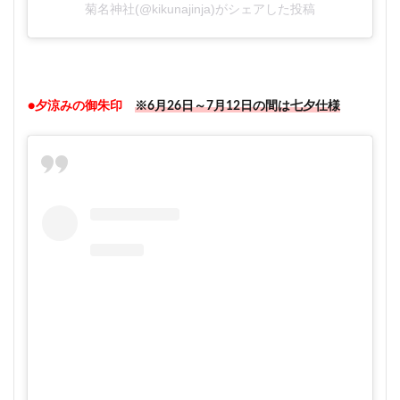
菊名神社(@kikunajinja)がシェアした投稿
●夕涼みの御朱印
※6月26日～7月12日の間は七夕仕様