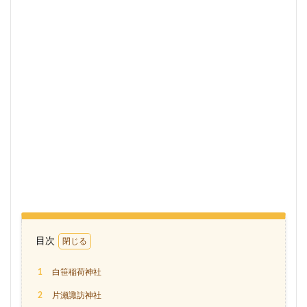
目次
1
白笹稲荷神社
2
片瀬諏訪神社