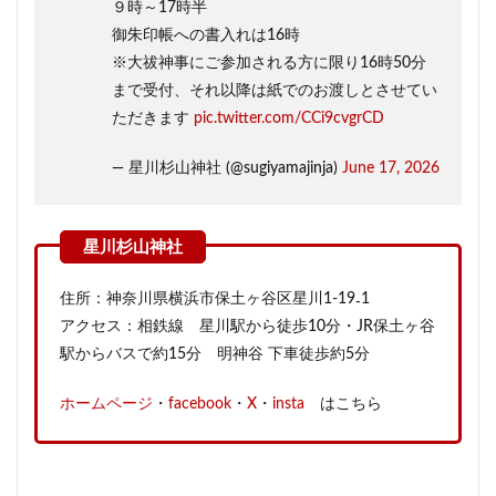
９時～17時半
御朱印帳への書入れは16時
※大祓神事にご参加される方に限り16時50分
まで受付、それ以降は紙でのお渡しとさせてい
ただきます
pic.twitter.com/CCi9cvgrCD
— 星川杉山神社 (@sugiyamajinja)
June 17, 2026
住所：神奈川県横浜市保土ヶ谷区星川1-19₋1
アクセス：相鉄線 星川駅から徒歩10分・JR保土ヶ谷
駅からバスで約15分 明神谷 下車徒歩約5分
ホームページ
・
facebook
・
X
・
insta
はこちら