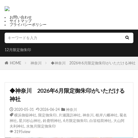
お問い合わせ
サイトマップ
プライバシーポリシー
12月限定御朱印
HOME
神奈川
◆神奈川 2026年6月限定御朱印がいただける神社
◆神奈川 2026年6月限定御朱印がいただける
神社
2020-05-31
2026-06-24
神奈川
横浜御嶽神社
,
限定御朱印
,
片瀬諏訪神社
,
神奈川
,
根岸八幡神社
,
菊名
神社
,
星川杉山神社
,
鈴鹿明神社
,
6月限定御朱印
,
白笹稲荷神社
,
大山阿
夫利神社
,
水無月限定御朱印
3195view