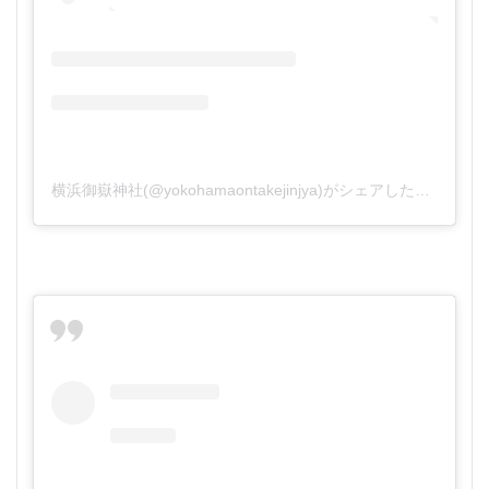
横浜御嶽神社(@yokohamaontakejinjya)がシェアした投稿