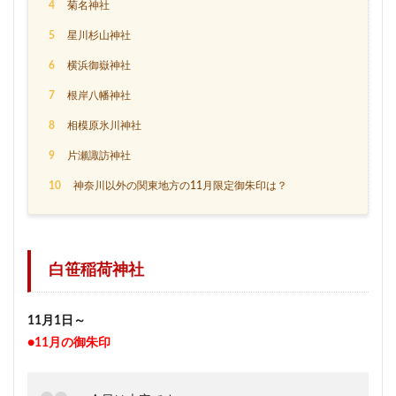
4
菊名神社
5
星川杉山神社
6
横浜御嶽神社
7
根岸八幡神社
8
相模原氷川神社
9
片瀬諏訪神社
10
神奈川以外の関東地方の11月限定御朱印は？
白笹稲荷神社
11月1日～
●11月の御朱印