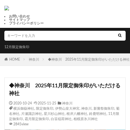
お問い合わせ
サイトマップ
プライバシーポリシー
12月限定御朱印
HOME
神奈川
◆神奈川 2025年11月限定御朱印がいただける神社
◆神奈川 2025年11月限定御朱印がいただける
神社
2020-10-24
2025-11-25
神奈川
横浜御嶽神社
,
限定御朱印
,
伊勢山皇大神宮
,
神奈川
,
新嘗祭御朱印
,
菊
名神社
,
片瀬諏訪神社
,
星川杉山神社
,
根岸八幡神社
,
鈴鹿明神社
,
11月限
定御朱印
,
霜月限定御朱印
,
白笹稲荷神社
,
相模原氷川神社
2845view