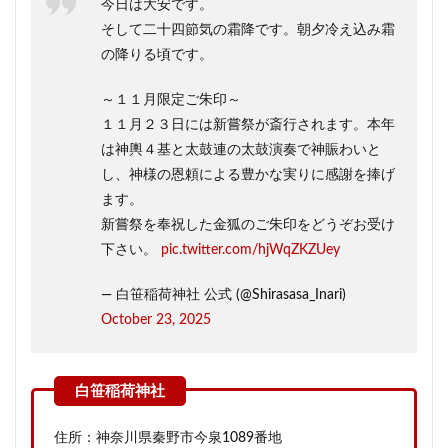
今日は大安です。
そして二十四節気の霜降です。朝夕冷え込み霜
の降りる頃です。
～１１月限定ご朱印～
１１月２３日には新嘗祭が斎行されます。本年
は神輿４基と太鼓連の太鼓演奏で神賑わいと
し、神様の恩頼による豊かな実りに感謝を捧げ
ます。
新嘗祭を奉祝した金狐のご朱印をどうぞお受け
下さい。
pic.twitter.com/hjWqZKZUey
— 白笹稲荷神社 公式 (@Shirasasa_Inari)
October 23, 2025
住所：神奈川県秦野市今泉1089番地