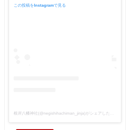
この投稿をInstagramで見る
根岸八幡神社(@negishihachiman_jinja)がシェアした投稿