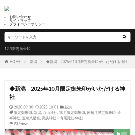
お問い合わせ
サイトマップ
プライバシーポリシー
12月限定御朱印
HOME
新潟
◆新潟 2025年10月限定御朱印がいただける神社
◆新潟 2025年10月限定御朱印がいただける神
社
2020-09-30
2025-10-01
新潟
限定御朱印
,
新潟
,
白山神社
,
10月限定御朱印
,
神無月限定御朱印
,
金
峯神社
,
五泉八幡宮
,
諏訪神社（寄居諏訪神社）
937view
新潟