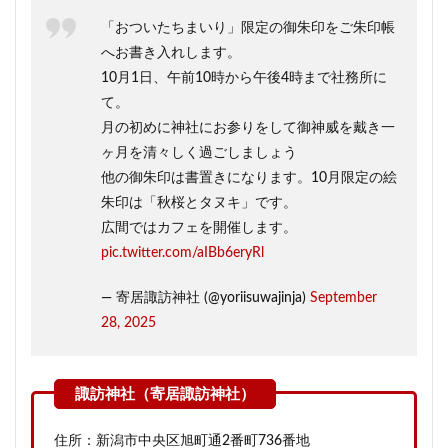
「おついたちまいり」限定の御朱印をご朱印帳
へお書き入れします。
10月1日、午前10時から午後4時まで社務所に
て。
月の初めに神社にお参りをして御神威を戴き一
ヶ月を清々しく過ごしましょう
他の御朱印は書置きになります。10月限定の絵
朱印は「秋桜とタヌキ」です。
広間ではカフェを開催します。
pic.twitter.com/aIBb6eryRl
— 寄居諏訪神社 (@yoriisuwajinja)
September
28, 2025
住所：新潟市中央区旭町通2番町736番地