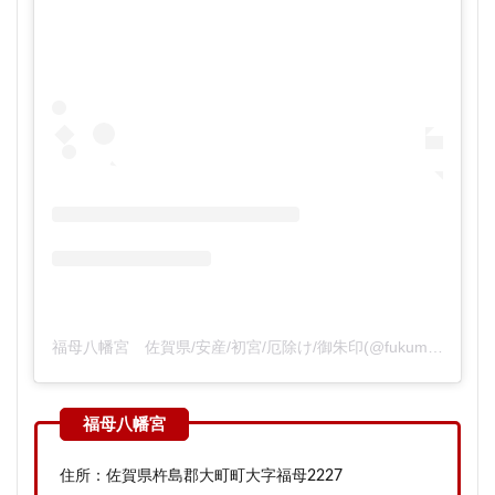
福母八幡宮 佐賀県/安産/初宮/厄除け/御朱印(@fukumohachimangu)がシェアした投稿
住所：佐賀県杵島郡大町町大字福母2227