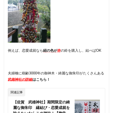
例えば、恋愛成就なら
紐の色が
赤
の鈴を購入し、結べばOK
夫婦檜に樹齢3000年の御神木・綺麗な御朱印がたくさんある
武雄神社の詳細
はこちら！
関連記事
【佐賀 武雄神社】期間限定の綺
麗な御朱印 縁結び・恋愛成就を