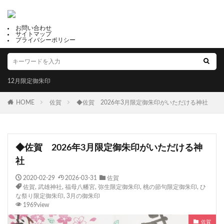
お問い合わせ
サイトマップ
プライバシーポリシー
12月限定御朱印
HOME
佐賀
◆佐賀 2026年3月限定御朱印がいただける神社
◆佐賀 2026年3月限定御朱印がいただける神
社
2020-02-29
2026-03-31
佐賀
佐賀
,
武雄神社
,
福母八幡宮
,
弥生限定御朱印
,
桃の節句限定御朱印
,
ひ
な祭り限定御朱印
,
3月の御朱印
1969view
佐賀