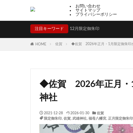
お問い合わせ
サイトマップ
プライバシーポリシー
注目キーワード
12月限定御朱印
佐賀
◆佐賀 2026年正月・1月限定御朱
HOME
◆佐賀 2026年正月
神社
2021-12-28
2026-01-30
佐賀
限定御朱印
,
佐賀
,
武雄神社
,
福母八幡宮
,
正月限定御朱印