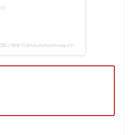
福母八幡宮 佐賀県/安産/初宮/厄除け/御朱印(@fukumohachimangu)がシェアした投稿