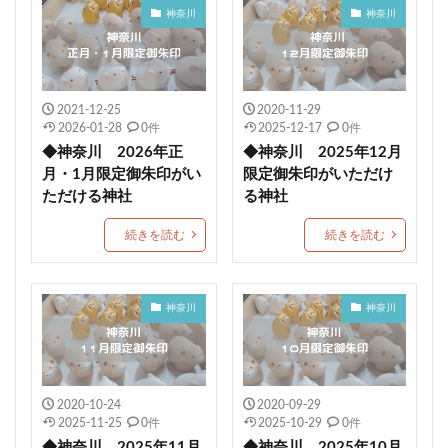
鹿角 八坂神社
星田妙見宮
温泉神社
神奈川
神奈川
千代ヶ岡八幡宮
十五夜
下野國 鷲宮神社
年越大祓御朱印
白髭神社
川津来宮神社
占い
成功勝利
大鳥大社
大牟田神社
彦嶽宮
2021-12-25
2020-11-29
由緒
藤田神社
田村神社
太上神社
2026-01-28
0件
2025-12-17
0件
◆神奈川 2026年正
◆神奈川 2025年12月
良縁の鈴
黒龍
五方山 熊野神社
芦屋神社
月・1月限定御朱印がい
限定御朱印がいただけ
こいのぼり御朱印
橿原神宮
烏谷崎神社
ただける神社
る神社
恵運寺
上尾御嶽神社
角館總鎭守 神明社
続きを読む
続きを読む
恩智神社
多太神社
由良湊神社
期間限定御朱印
大阪市
ねこ
栃木
健康成就
神社
海津天神社
熊本
神奈川
神奈川
照國神社
尾長天満宮
荘内神社
菅原神社
千勝神社
本居宣長
菊名神社
唐人石
かつおのたたき丼
商売繁盛
九重神社
2020-10-24
2020-09-29
2025-11-25
0件
2025-10-29
0件
kichijitsu
季節限定御朱印
小野照崎神社
◆神奈川 2025年11月
◆神奈川 2025年10月