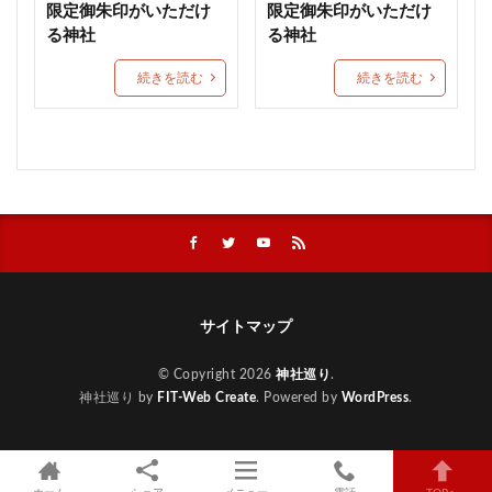
限定御朱印がいただけ
限定御朱印がいただけ
重陽の節句御朱印
宇都宮二荒山神社
る神社
る神社
常陸第三宮吉田神社
多治速比売神社
続きを読む
続きを読む
富士山東口本宮 冨士浅間神社
紀元節限定御朱印
諸願成就
松江市
端午の節句限定御朱印
津軽赤倉山神社
子安稲荷神社
秈荷神社
丸子浅間神社
田間神社
梨木神社
元三島神社
隠津島神社
花巻神社
手稲神社
七夕の御朱印
西成 生根神社
群馬県護国神社
和歌山縣護國神社
水無瀬神宮
速谷神社
茅の輪御朱印
戸澤神社
除災
心願成就
入蜻蛉形式
琴弾八幡宮
サイトマップ
千葉
合格祈願
グッズ
北野天満宮
© Copyright 2026
神社巡り
.
鹿児島
勝利の神様
防府天満宮
九州
神社巡り by
FIT-Web Create
. Powered by
WordPress
.
武田信玄
蒲生神社
エジソン合格祈願絵馬
金神社
絶景
針供養
三輪神社
縣主神社
おしゃれ
宇治上神社
上野東照宮