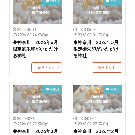
神奈川
神奈川
了法寺
杭瀬熊野神社
吾平津神社
朝峯神社
八乙女八幡神社
浄化
再起復活
土佐神社
観音寺市
埼玉
ペット祈願
資格合格
2020-05-31
2020-05-04
豊満神社
大分
普天満宮
廿日市天満宮
2026-06-24
0件
2026-05-31
0件
小平潟天満宮
武田神社
芳賀天満宮
◆神奈川 2026年6月
◆神奈川 2026年5月
日本三大天神
龍馬神社
ストーンサークル
限定御朱印がいただけ
限定御朱印がいただけ
る神社
る神社
淡嶋神社
厄除祈願
於菊稲荷神社
カラフル
1日枚数限定御朱印
浅草神社
素鵞神社
続きを読む
続きを読む
眞田神社
伊豫豆比古命神社
天之宮
二柱神社
賀茂別雷神社
岡田神社（岡田宮）
満願成就
神奈川
神奈川
沼津市
大野神社
朔日まいり
元祇園梛神社
龍の絵
川越八幡宮
青木天満宮
屋島神社
金峯神社
岐阜護国神社
多度大社
崇道天皇社
2020-02-25
2020-01-25
御嶽神社茅萱宮
5月限定御朱印
2026-03-27
0件
2026-02-27
0件
村屋坐弥冨都比売神社
小濱神社
麻賀多神社
◆神奈川 2026年3月
◆神奈川 2026年2月