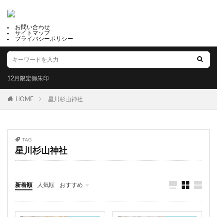
中田神社
龍宮神社
八海山坂本神社
南あわじ市
限定御朱印
パワースポット
お問い合わせ
うさぎ
茨城
少彦名神社
合格
近江神宮
サイトマップ
プライバシーポリシー
佐賀
藤川天神
厳島神社天神社
太平山三吉神社総本宮
真田神社
関東
荏柄天神社
子安神社
唐人石巨石群
12月限定御朱印
足摺黒潮市場
種銭
七社神社
千糸繍院
HOME
星川杉山神社
御利益
福母八幡宮
だんじりの御朱印帳
鶴峯八幡宮
鎮西大社 諏訪神社
出雲大社福井分院
尾道市
天井画
水堂須佐男神社
縁起石
TAG
強運守護
検見川神社
眞中神社
四条
星川杉山神社
諏訪神社
三島神社
子宝恵方犬
12月限定御朱印
2月限定御朱印
新着順
人気順
おすすめ
冨士山下宮小室浅間神社
滋賀県護国神社
福井
山梨
静岡
京都
大阪
兵庫
奈良
和歌山
香川
高知
福岡
佐賀
岩津天満宮
三津嚴島神社
郵送可能