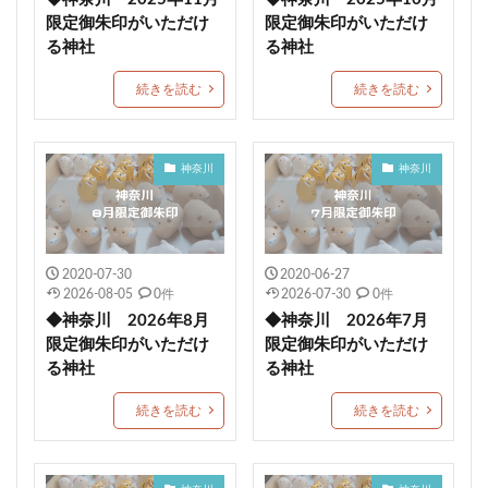
速秋津比売神のイラストが描かれた御朱印帳
限定御朱印がいただけ
限定御朱印がいただけ
間々田八幡宮
阿智神社
かわいい御朱印
る神社
る神社
艮神社
押し花
戸越八幡神社
ペット可
続きを読む
続きを読む
建勲神社
大将軍神社
下野星宮神社
駐車場情報
毛谷黒龍神社
網戸神社
神奈川
神奈川
石清尾八幡宮
師走限定御朱印
如月限定御朱印
神馬
七所神社
城山八幡宮
伏木香取神社
蛇窪神社(天祖神社)
重蔵神社
伊太祁曽神社
小御門神社
成田豊住熊野神社
白鷺神社
2020-07-30
2020-06-27
2026-08-05
0件
2026-07-30
0件
日出若宮八幡宮
年越限定御朱印
艫神社
◆神奈川 2026年8月
◆神奈川 2026年7月
猫の日限定御朱印
子授
玉作湯神社
限定御朱印がいただけ
限定御朱印がいただけ
る神社
る神社
茨城縣護国神社
別所琴平神社
美幌神社
伊豆
厚真神社
穂高神社
神炊館神社
スイーツ
続きを読む
続きを読む
一山神社
小坂熊野神社
都波岐奈加等神社
こどもの日御朱印
住吉 生根神社
館腰神社