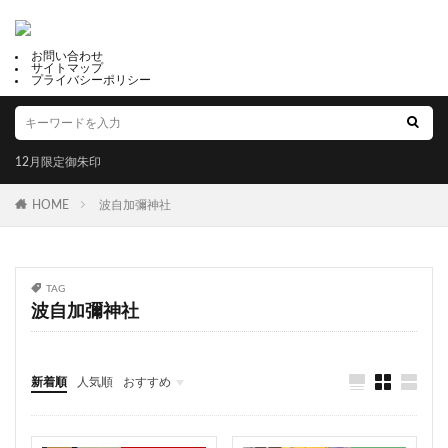
御利益
福母八幡宮
だんじりの御朱印帳
鶴峯八幡宮
鎮西大社 諏訪神社
出雲大社福井分院
お問い合わせ
サイトマップ
尾道市
天井画
水堂須佐男神社
縁起石
プライバシーポリシー
強運守護
検見川神社
眞中神社
四条
諏訪神社
三島神社
子宝恵方犬
12月限定御朱印
12月限定御朱印
2月限定御朱印
冨士山下宮小室浅間神社
滋賀県護国神社
HOME
波自加彌神社
岩津天満宮
三津嚴島神社
郵送可能
鹿角 八坂神社
星田妙見宮
温泉神社
千代ヶ岡八幡宮
十五夜
下野國 鷲宮神社
TAG
波自加彌神社
年越大祓御朱印
白髭神社
川津来宮神社
占い
成功勝利
大鳥大社
大牟田神社
彦嶽宮
由緒
藤田神社
田村神社
太上神社
新着順
人気順
おすすめ
良縁の鈴
黒龍
五方山 熊野神社
芦屋神社
福井
山梨
静岡
京都
大阪
兵庫
奈良
和歌山
香川
高知
福岡
佐賀
こいのぼり御朱印
橿原神宮
烏谷崎神社