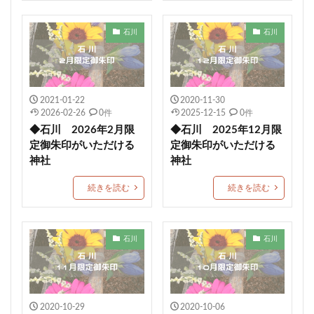
1日枚数限定御朱印
浅草神社
素鵞神社
石川
石川
眞田神社
伊豫豆比古命神社
天之宮
二柱神社
賀茂別雷神社
岡田神社（岡田宮）
満願成就
沼津市
大野神社
朔日まいり
元祇園梛神社
2021-01-22
2020-11-30
龍の絵
川越八幡宮
青木天満宮
屋島神社
2026-02-26
0件
2025-12-15
0件
金峯神社
岐阜護国神社
多度大社
崇道天皇社
◆石川 2026年2月限
◆石川 2025年12月限
御嶽神社茅萱宮
5月限定御朱印
定御朱印がいただける
定御朱印がいただける
神社
神社
村屋坐弥冨都比売神社
小濱神社
麻賀多神社
重陽の節句御朱印
宇都宮二荒山神社
続きを読む
続きを読む
常陸第三宮吉田神社
多治速比売神社
富士山東口本宮 冨士浅間神社
紀元節限定御朱印
石川
石川
諸願成就
松江市
端午の節句限定御朱印
津軽赤倉山神社
子安稲荷神社
秈荷神社
丸子浅間神社
田間神社
梨木神社
元三島神社
2020-10-29
2020-10-06
隠津島神社
花巻神社
手稲神社
七夕の御朱印