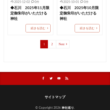
2025-12-02
0件
2025-10-01
0件
西成 生根神社
群馬県護国神社
和歌山縣護國神社
◆石川 2025年11月限
◆石川 2025年10月限
定御朱印がいただける
定御朱印がいただける
水無瀬神宮
速谷神社
茅の輪御朱印
戸澤神社
神社
神社
除災
心願成就
入蜻蛉形式
琴弾八幡宮
続きを読む
続きを読む
千葉
合格祈願
グッズ
北野天満宮
鹿児島
勝利の神様
防府天満宮
九州
武田信玄
蒲生神社
エジソン合格祈願絵馬
1
2
Next
金神社
絶景
針供養
三輪神社
縣主神社
おしゃれ
宇治上神社
上野東照宮
結和の御朱印帳
岡田宮
差出磯大嶽山神社
今宮戎神社
千光寺ロープウェイ
草加神社
石都々古和気神社
下田市
丸子神社
小祝神社
藤島神社
梛神社
ブレスレット
日光二荒山神社
11月限定御朱印
久山年神社
サイトマップ
川越熊野神社
節分限定御朱印
紀元祭
© Copyright 2026
神社巡り
.
相内神社
願望成就
皐月限定御朱印