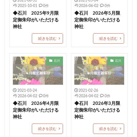
2021-08-31
2021-05-04
2025-10-01
0件
2026-06-02
0件
蛇窪神社(天祖神社)
重蔵神社
伊太祁曽神社
◆石川 2025年9月限
◆石川 2026年5月限
小御門神社
成田豊住熊野神社
白鷺神社
定御朱印がいただける
定御朱印がいただける
日出若宮八幡宮
年越限定御朱印
艫神社
神社
神社
猫の日限定御朱印
子授
玉作湯神社
続きを読む
続きを読む
茨城縣護国神社
別所琴平神社
美幌神社
伊豆
厚真神社
穂高神社
神炊館神社
スイーツ
石川
石川
一山神社
小坂熊野神社
都波岐奈加等神社
こどもの日御朱印
住吉 生根神社
館腰神社
了法寺
杭瀬熊野神社
吾平津神社
朝峯神社
八乙女八幡神社
浄化
再起復活
土佐神社
2021-03-24
2021-02-26
2026-04-02
0件
2026-04-02
0件
観音寺市
埼玉
ペット祈願
資格合格
◆石川 2026年4月限
◆石川 2026年3月限
豊満神社
大分
普天満宮
廿日市天満宮
定御朱印がいただける
定御朱印がいただける
神社
神社
小平潟天満宮
武田神社
芳賀天満宮
日本三大天神
龍馬神社
ストーンサークル
続きを読む
続きを読む
淡嶋神社
厄除祈願
於菊稲荷神社
カラフル