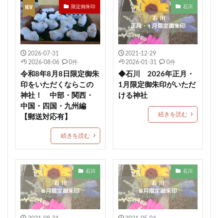
限定御朱印
石川
恵運寺
上尾御嶽神社
角館總鎭守 神明社
恩智神社
多太神社
由良湊神社
期間限定御朱印
大阪市
ねこ
栃木
2026-07-31
2021-12-29
健康成就
神社
海津天神社
熊本
2026-08-06
0件
2026-01-31
0件
照國神社
尾長天満宮
荘内神社
菅原神社
令和8年8月8日限定御朱
◆石川 2026年正月・
千勝神社
本居宣長
菊名神社
唐人石
印をいただくならこの
1月限定御朱印がいただ
神社！ 中部・関西・
ける神社
かつおのたたき丼
商売繁盛
九重神社
中国・四国・九州編
kichijitsu
季節限定御朱印
小野照崎神社
続きを読む
【郵送対応有】
速秋津比売神のイラストが描かれた御朱印帳
続きを読む
間々田八幡宮
阿智神社
かわいい御朱印
艮神社
押し花
戸越八幡神社
ペット可
建勲神社
大将軍神社
下野星宮神社
石川
石川
駐車場情報
毛谷黒龍神社
網戸神社
石清尾八幡宮
師走限定御朱印
如月限定御朱印
神馬
七所神社
城山八幡宮
伏木香取神社